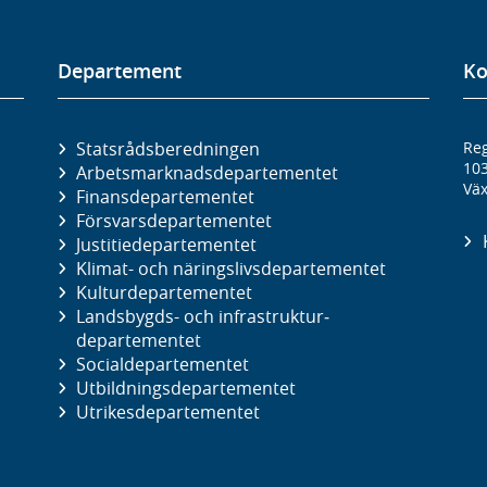
Departement
Ko
Statsrådsberedningen
Reg
10
Arbetsmarknads­departementet
Väx
Finans­departementet
Försvars­departementet
Justitie­departementet
Klimat- och näringslivs­departementet
Kultur­departementet
Landsbygds- och infrastruktur­
departementet
Social­departementet
Utbildnings­departementet
Utrikes­departementet