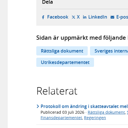
Dela
- öppnas i ny flik, extern w
- öppnas i ny flik, ext
- öppnas i
Facebook
X
LinkedIn
E-pos
Sidan är uppmärkt med följande 
Rättsliga dokument
Sveriges inter
Utrikesdepartementet
Relaterat
Protokoll om ändring i skatteavtalet me
Publicerad
03 juli 2026
·
Rättsliga dokument
,
Finansdepartementet
,
Regeringen