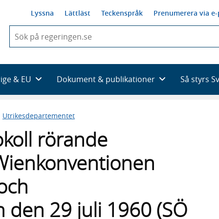
Lyssna
Lättläst
Teckenspråk
Prenumerera via e-
När
du
börjar
skriva
så
rige & EU
Dokument & publikationer
Så styrs S
framträder
en
lista
n
Utrikesdepartementet
med
sökförslag
oll rörande
 Wienkonventionen
och
 den 29 juli 1960 (SÖ