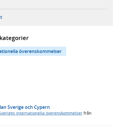
ebbplats,
ern webbplats,
 ny flik, extern webbplats,
- öppnar din e-postklient,
t
kategorier
nationella överenskommelser
llan Sverige och Cypern
Sveriges internationella överenskommelser
från