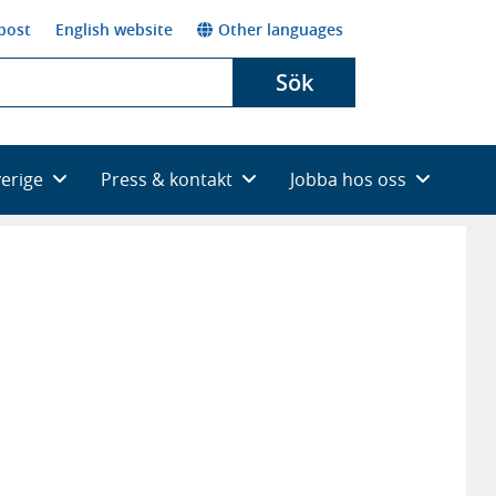
post
English website
Other languages
Sök
verige
Press & kontakt
Jobba hos oss