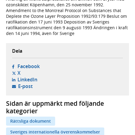
ozonskiktet Köpenhamn, den 25 november 1992.
Amendment to the Montreal Protocol on Substances that
Deplete the Ozone Layer Proposition 1992/93:179 Beslut om
ratifikation den 17 juni 1993 Deposition av Sveriges
ratifikationsinstrument den 9 augusti 1993 Ändringen i kraft
den 14 juni 1994, även för Sverige
Dela
- öppnas i ny flik, extern webbplats,
Facebook
- öppnas i ny flik, extern webbplats,
X
- öppnas i ny flik, extern webbplats,
LinkedIn
- öppnar din e-postklient,
E-post
Sidan är uppmärkt med följande
kategorier
Rättsliga dokument
Sveriges internationella överenskommelser