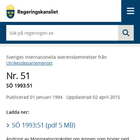
Me
När
Sö
du
börjar
skriva
så
Sveriges internationella överenskommelser från
framträder
Utrikesdepartementet
en
lista
Nr. 51
med
sökförslag
SÖ 1993:51
Publicerad
01 januari 1994
Uppdaterad
02 april 2015
Ladda ner:
SÖ 1993:51 (pdf 5 MB)
Ändring av Montrealprotokollet om ämnen som bryter ned