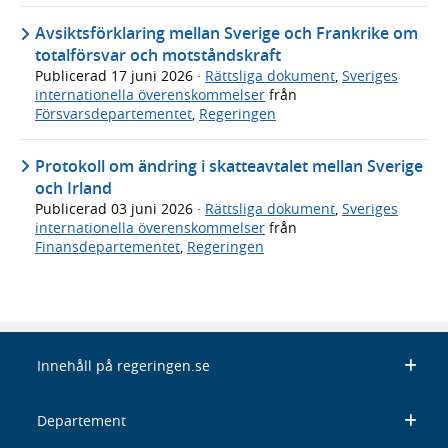
Avsiktsförklaring mellan Sverige och Frankrike om
totalförsvar och motståndskraft
Publicerad
17 juni 2026
·
Rättsliga dokument
,
Sveriges
internationella överenskommelser
från
Försvarsdepartementet
,
Regeringen
Protokoll om ändring i skatteavtalet mellan Sverige
och Irland
Publicerad
03 juni 2026
·
Rättsliga dokument
,
Sveriges
internationella överenskommelser
från
Finansdepartementet
,
Regeringen
Innehåll på regeringen.se
Departement