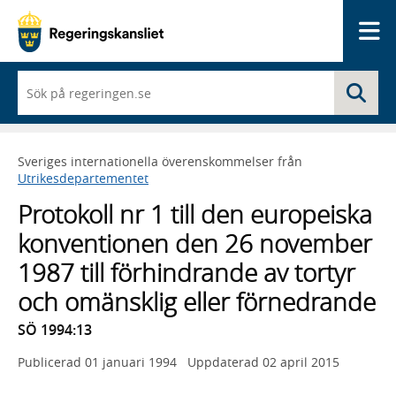
Me
När
Sö
du
börjar
skriva
så
Sveriges internationella överenskommelser från
framträder
Utrikesdepartementet
en
lista
Protokoll nr 1 till den europeiska
med
sökförslag
konventionen den 26 november
1987 till förhindrande av tortyr
och omänsklig eller förnedrande
SÖ 1994:13
Publicerad
01 januari 1994
Uppdaterad
02 april 2015