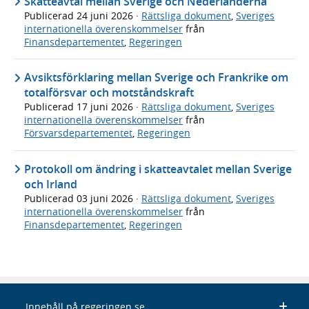
Skatteavtal mellan Sverige och Nederländerna
Publicerad
24 juni 2026
·
Rättsliga dokument
,
Sveriges
internationella överenskommelser
från
Finansdepartementet
,
Regeringen
Avsiktsförklaring mellan Sverige och Frankrike om
totalförsvar och motståndskraft
Publicerad
17 juni 2026
·
Rättsliga dokument
,
Sveriges
internationella överenskommelser
från
Försvarsdepartementet
,
Regeringen
Protokoll om ändring i skatteavtalet mellan Sverige
och Irland
Publicerad
03 juni 2026
·
Rättsliga dokument
,
Sveriges
internationella överenskommelser
från
Finansdepartementet
,
Regeringen
Innehåll på regeringen.se