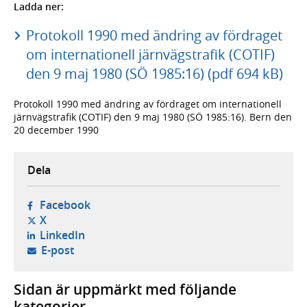
Ladda ner:
Protokoll 1990 med ändring av fördraget
om internationell järnvägstrafik (COTIF)
den 9 maj 1980 (SÖ 1985:16) (pdf 694 kB)
Protokoll 1990 med ändring av fördraget om internationell
järnvägstrafik (COTIF) den 9 maj 1980 (SÖ 1985:16). Bern den
20 december 1990
Dela
- öppnas i ny flik, extern webbplats,
Facebook
- öppnas i ny flik, extern webbplats,
X
- öppnas i ny flik, extern webbplats,
LinkedIn
- öppnar din e-postklient,
E-post
Sidan är uppmärkt med följande
kategorier