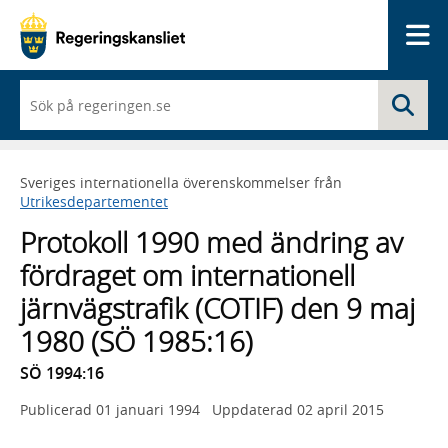
Me
När
Sö
du
börjar
skriva
så
Sveriges internationella överenskommelser från
framträder
Utrikesdepartementet
en
lista
Protokoll 1990 med ändring av
med
sökförslag
fördraget om internationell
järnvägstrafik (COTIF) den 9 maj
1980 (SÖ 1985:16)
SÖ 1994:16
Publicerad
01 januari 1994
Uppdaterad
02 april 2015