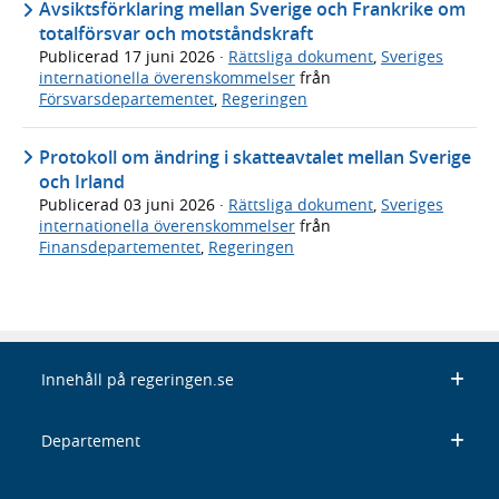
Avsiktsförklaring mellan Sverige och Frankrike om
totalförsvar och motståndskraft
Publicerad
17 juni 2026
·
Rättsliga dokument
,
Sveriges
internationella överenskommelser
från
Försvarsdepartementet
,
Regeringen
Protokoll om ändring i skatteavtalet mellan Sverige
och Irland
Publicerad
03 juni 2026
·
Rättsliga dokument
,
Sveriges
internationella överenskommelser
från
Finansdepartementet
,
Regeringen
Innehåll på regeringen.se
Departement