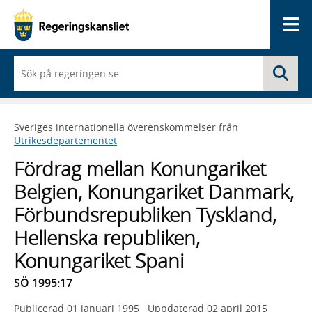
Me
När
Sö
du
börjar
skriva
så
Sveriges internationella överenskommelser från
framträder
Utrikesdepartementet
en
lista
Fördrag mellan Konungariket
med
sökförslag
Belgien, Konungariket Danmark,
Förbundsrepubliken Tyskland,
Hellenska republiken,
Konungariket Spani
SÖ 1995:17
Publicerad
01 januari 1995
Uppdaterad
02 april 2015