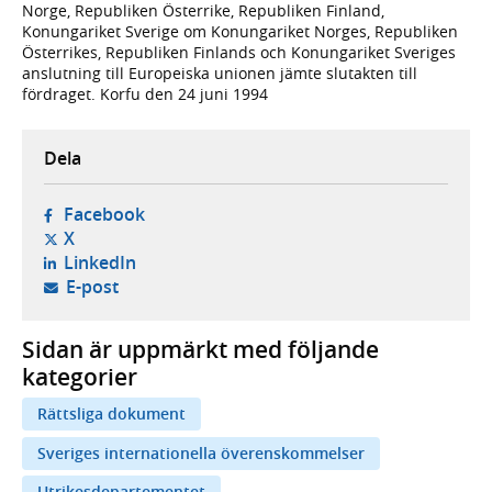
Norge, Republiken Österrike, Republiken Finland,
Konungariket Sverige om Konungariket Norges, Republiken
Österrikes, Republiken Finlands och Konungariket Sveriges
anslutning till Europeiska unionen jämte slutakten till
fördraget. Korfu den 24 juni 1994
Dela
- öppnas i ny flik, extern webbplats,
Facebook
- öppnas i ny flik, extern webbplats,
X
- öppnas i ny flik, extern webbplats,
LinkedIn
- öppnar din e-postklient,
E-post
Sidan är uppmärkt med följande
kategorier
Rättsliga dokument
Sveriges internationella överenskommelser
Utrikesdepartementet