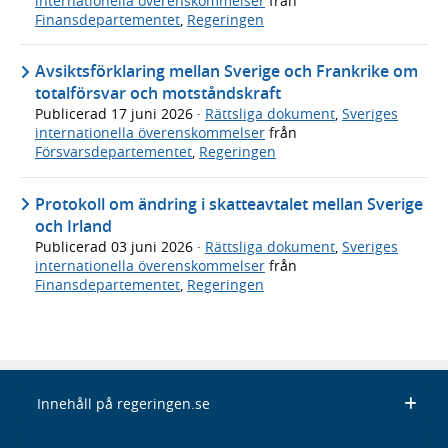
internationella överenskommelser
från
Finansdepartementet
,
Regeringen
Avsiktsförklaring mellan Sverige och Frankrike om
totalförsvar och motståndskraft
Publicerad
17 juni 2026
·
Rättsliga dokument
,
Sveriges
internationella överenskommelser
från
Försvarsdepartementet
,
Regeringen
Protokoll om ändring i skatteavtalet mellan Sverige
och Irland
Publicerad
03 juni 2026
·
Rättsliga dokument
,
Sveriges
internationella överenskommelser
från
Finansdepartementet
,
Regeringen
Innehåll på regeringen.se