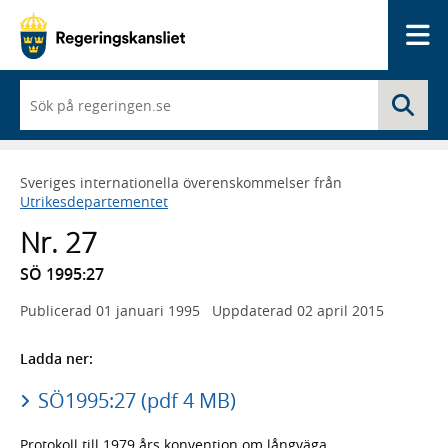
Me
När
Sö
du
börjar
skriva
så
Sveriges internationella överenskommelser från
framträder
Utrikesdepartementet
en
lista
Nr. 27
med
sökförslag
SÖ 1995:27
Publicerad
01 januari 1995
Uppdaterad
02 april 2015
Ladda ner:
SÖ1995:27 (pdf 4 MB)
Protokoll till 1979 års konvention om långväga