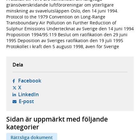
gränsöverskridande luftföroreningar om ytterligare
minskning av svavelutsläppen Oslo, den 14 juni 1994.
Protocol to the 1979 Convention on Long-Range
Transboundary Air Pollution on Further Reduction of
Sulphur Emissions Undertecknat av Sverige den 14 juni 1994
Proposition 1994/95:119 Beslut om ratifikation den 29 juni
1995 Deposition av Sveriges ratifikation den 19 juli 1995
Protokollet i kraft den 5 augusti 1998, även för Sverige
Dela
- öppnas i ny flik, extern webbplats,
Facebook
- öppnas i ny flik, extern webbplats,
X
- öppnas i ny flik, extern webbplats,
LinkedIn
- öppnar din e-postklient,
E-post
Sidan är uppmärkt med följande
kategorier
Rättsliga dokument