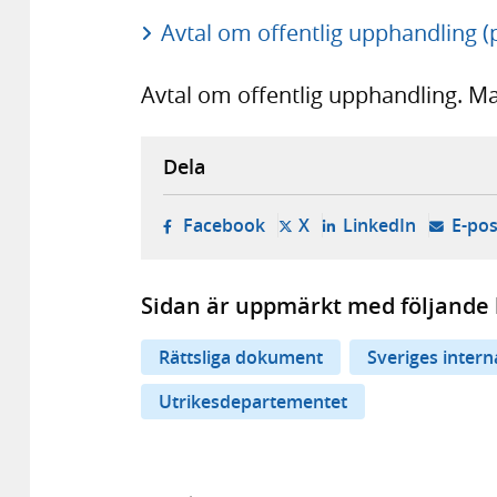
Avtal om offentlig upphandling (
Avtal om offentlig upphandling. Ma
Dela
- öppnas i ny flik, extern w
- öppnas i ny flik, ext
- öppnas i
Facebook
X
LinkedIn
E-pos
Sidan är uppmärkt med följande 
Rättsliga dokument
Sveriges inter
Utrikesdepartementet