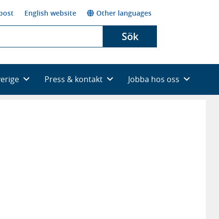
post
English website
Other languages
Sök
verige
Press & kontakt
Jobba hos oss