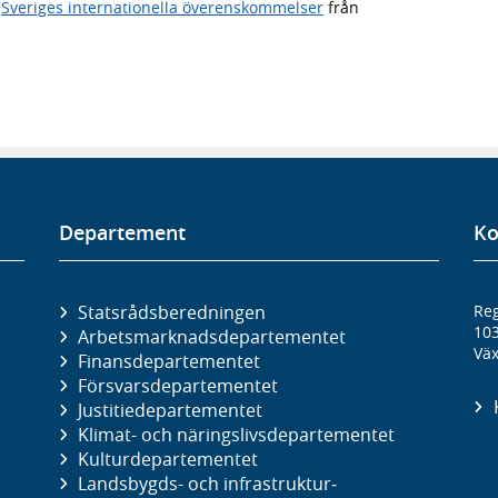
,
Sveriges internationella överenskommelser
från
Departement
Ko
Statsrådsberedningen
Reg
10
Arbetsmarknads­departementet
Väx
Finans­departementet
Försvars­departementet
Justitie­departementet
Klimat- och näringslivs­departementet
Kultur­departementet
Landsbygds- och infrastruktur­