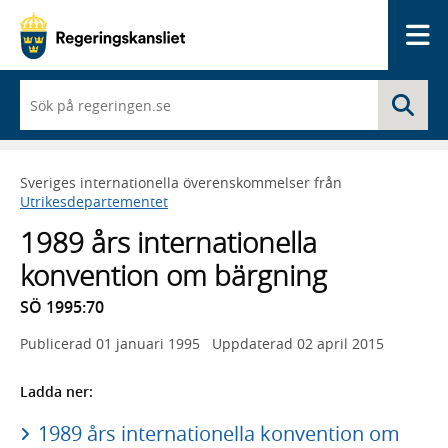
Me
När
Sö
du
börjar
skriva
så
Sveriges internationella överenskommelser från
framträder
Utrikesdepartementet
en
lista
1989 års internationella
med
sökförslag
konvention om bärgning
SÖ 1995:70
Publicerad
01 januari 1995
Uppdaterad
02 april 2015
Ladda ner:
1989 års internationella konvention om