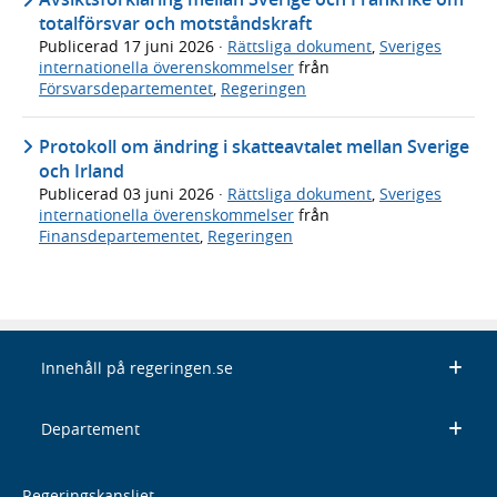
totalförsvar och motståndskraft
Publicerad
17 juni 2026
·
Rättsliga dokument
,
Sveriges
internationella överenskommelser
från
Försvarsdepartementet
,
Regeringen
Protokoll om ändring i skatteavtalet mellan Sverige
och Irland
Publicerad
03 juni 2026
·
Rättsliga dokument
,
Sveriges
internationella överenskommelser
från
Finansdepartementet
,
Regeringen
Innehåll på regeringen.se
Departement
Regeringskansliet