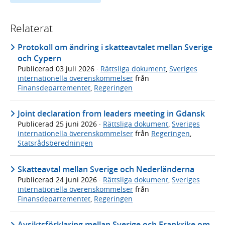
Relaterat
Protokoll om ändring i skatteavtalet mellan Sverige
och Cypern
Publicerad
03 juli 2026
·
Rättsliga dokument
,
Sveriges
internationella överenskommelser
från
Finansdepartementet
,
Regeringen
Joint declaration from leaders meeting in Gdansk
Publicerad
25 juni 2026
·
Rättsliga dokument
,
Sveriges
internationella överenskommelser
från
Regeringen
,
Statsrådsberedningen
Skatteavtal mellan Sverige och Nederländerna
Publicerad
24 juni 2026
·
Rättsliga dokument
,
Sveriges
internationella överenskommelser
från
Finansdepartementet
,
Regeringen
Avsiktsförklaring mellan Sverige och Frankrike om