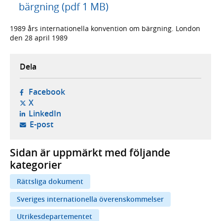
bärgning (pdf 1 MB)
1989 års internationella konvention om bärgning. London
den 28 april 1989
Dela
- öppnas i ny flik, extern webbplats,
Facebook
- öppnas i ny flik, extern webbplats,
X
- öppnas i ny flik, extern webbplats,
LinkedIn
- öppnar din e-postklient,
E-post
Sidan är uppmärkt med följande
kategorier
Rättsliga dokument
Sveriges internationella överenskommelser
Utrikesdepartementet