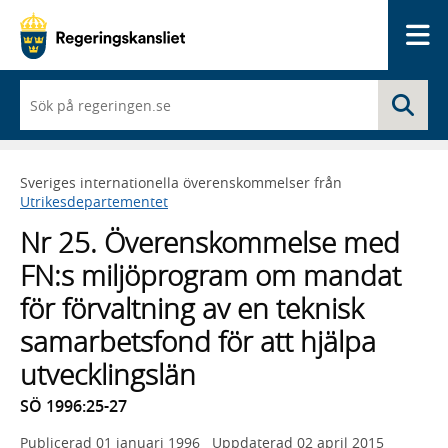
Me
När
Sö
du
börjar
skriva
så
Sveriges internationella överenskommelser från
framträder
Utrikesdepartementet
en
lista
Nr 25. Överenskommelse med
med
sökförslag
FN:s miljöprogram om mandat
för förvaltning av en teknisk
samarbetsfond för att hjälpa
utvecklingslän
SÖ 1996:25-27
Publicerad
01 januari 1996
Uppdaterad
02 april 2015