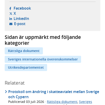
- öppnas i ny flik, extern webbplats,
Facebook
- öppnas i ny flik, extern webbplats,
X
- öppnas i ny flik, extern webbplats,
LinkedIn
- öppnar din e-postklient,
E-post
Sidan är uppmärkt med följande
kategorier
Rättsliga dokument
Sveriges internationella överenskommelser
Utrikesdepartementet
Relaterat
Protokoll om ändring i skatteavtalet mellan Sverige
och Cypern
Publicerad
03 juli 2026
·
Rättsliga dokument
,
Sveriges