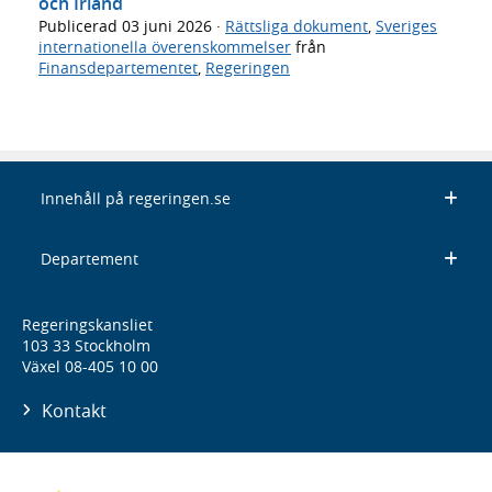
och Irland
Publicerad
03 juni 2026
·
Rättsliga dokument
,
Sveriges
internationella överenskommelser
från
Finansdepartementet
,
Regeringen
Innehåll på regeringen.se
Departement
Regeringskansliet
103 33 Stockholm
Växel 08-405 10 00
Kontakt