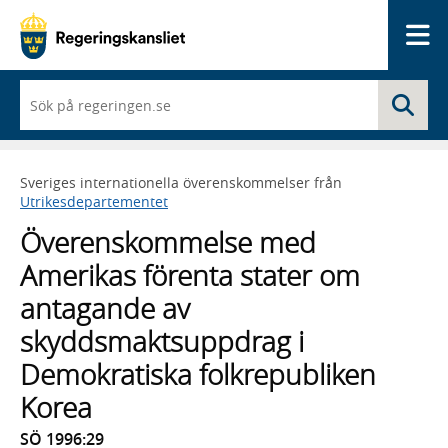
Me
När
Sö
du
börjar
skriva
så
Sveriges internationella överenskommelser från
framträder
Utrikesdepartementet
en
lista
Överenskommelse med
med
sökförslag
Amerikas förenta stater om
antagande av
skyddsmaktsuppdrag i
Demokratiska folkrepubliken
Korea
SÖ 1996:29