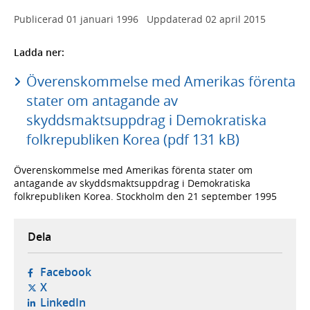
Publicerad
01 januari 1996
Uppdaterad
02 april 2015
Ladda ner:
Överenskommelse med Amerikas förenta
stater om antagande av
skyddsmaktsuppdrag i Demokratiska
folkrepubliken Korea (pdf 131 kB)
Överenskommelse med Amerikas förenta stater om
antagande av skyddsmaktsuppdrag i Demokratiska
folkrepubliken Korea. Stockholm den 21 september 1995
Dela
- öppnas i ny flik, extern webbplats,
Facebook
- öppnas i ny flik, extern webbplats,
X
- öppnas i ny flik, extern webbplats,
LinkedIn