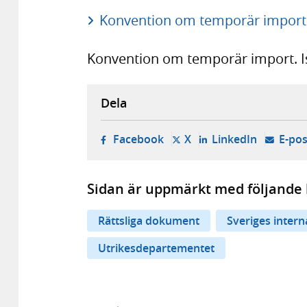
Konvention om temporär import 
Konvention om temporär import. Is
Dela
- öppnas i ny flik, extern w
- öppnas i ny flik, ext
- öppnas i
Facebook
X
LinkedIn
E-pos
Sidan är uppmärkt med följande 
Rättsliga dokument
Sveriges inter
Utrikesdepartementet