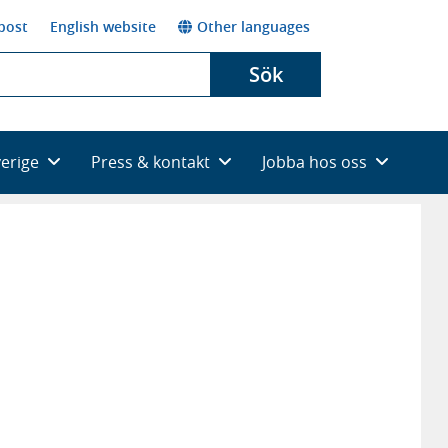
post
English website
Other languages
Sök
verige
Press & kontakt
Jobba hos oss