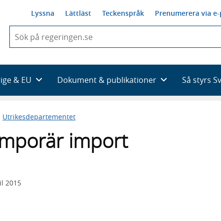
Lyssna
Lättläst
Teckenspråk
Prenumerera via e-
När
du
börjar
skriva
så
rige & EU
Dokument & publikationer
Så styrs S
framträder
en
lista
n
Utrikesdepartementet
med
sökförslag
mporär import
il 2015