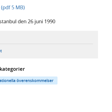
(pdf 5 MB)
tanbul den 26 juni 1990
ebbplats,
ern webbplats,
 ny flik, extern webbplats,
- öppnar din e-postklient,
t
kategorier
nationella överenskommelser