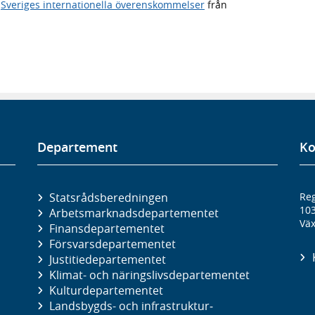
,
Sveriges internationella överenskommelser
från
Departement
Ko
Statsrådsberedningen
Reg
10
Arbetsmarknads­departementet
Väx
Finans­departementet
Försvars­departementet
Justitie­departementet
Klimat- och näringslivs­departementet
Kultur­departementet
Landsbygds- och infrastruktur­