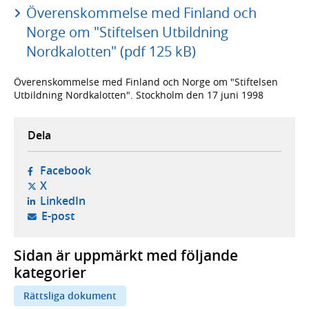
Överenskommelse med Finland och
Norge om "Stiftelsen Utbildning
Nordkalotten" (pdf 125 kB)
Överenskommelse med Finland och Norge om "Stiftelsen
Utbildning Nordkalotten". Stockholm den 17 juni 1998
Dela
- öppnas i ny flik, extern webbplats,
Facebook
- öppnas i ny flik, extern webbplats,
X
- öppnas i ny flik, extern webbplats,
LinkedIn
- öppnar din e-postklient,
E-post
Sidan är uppmärkt med följande
kategorier
Rättsliga dokument