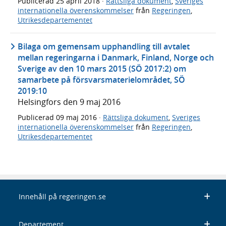
Publicerad
25 april 2018
·
Rättsliga dokument
,
Sveriges
internationella överenskommelser
från
Regeringen
,
Utrikesdepartementet
Bilaga om gemensam upphandling till avtalet
mellan regeringarna i Danmark, Finland, Norge och
Sverige av den 10 mars 2015 (SÖ 2017:2) om
samarbete på försvarsmaterielområdet, SÖ
2019:10
Helsingfors den 9 maj 2016
Publicerad
09 maj 2016
·
Rättsliga dokument
,
Sveriges
internationella överenskommelser
från
Regeringen
,
Utrikesdepartementet
Innehåll på regeringen.se
Departement