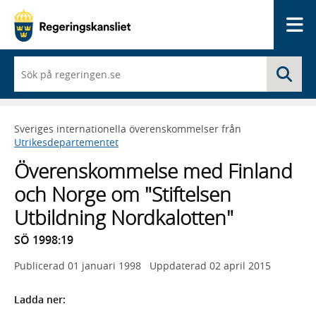
Me
När
Sö
du
börjar
skriva
så
Sveriges internationella överenskommelser från
framträder
Utrikesdepartementet
en
lista
Överenskommelse med Finland
med
sökförslag
och Norge om "Stiftelsen
Utbildning Nordkalotten"
SÖ 1998:19
Publicerad
01 januari 1998
Uppdaterad
02 april 2015
Ladda ner: