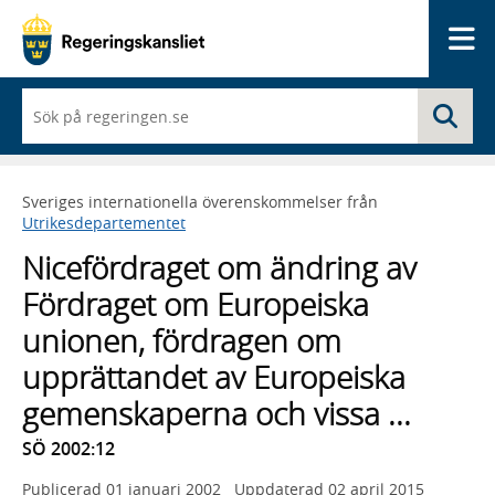
Me
När
Sö
du
börjar
skriva
så
Sveriges internationella överenskommelser från
framträder
Utrikesdepartementet
en
lista
Nicefördraget om ändring av
med
sökförslag
Fördraget om Europeiska
unionen, fördragen om
upprättandet av Europeiska
gemenskaperna och vissa ...
SÖ 2002:12
Publicerad
01 januari 2002
Uppdaterad
02 april 2015