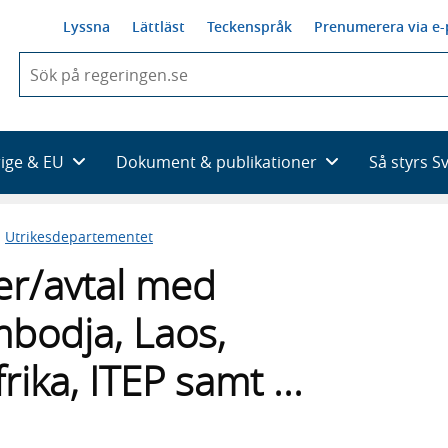
Lyssna
Lättläst
Teckenspråk
Prenumerera via e-
När
du
börjar
skriva
så
rige & EU
Dokument & publikationer
Så styrs S
framträder
en
lista
n
Utrikesdepartementet
med
sökförslag
r/avtal med
bodja, Laos,
ika, ITEP samt ...