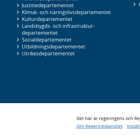
Justitie­departementet
Klimat- och näringslivs­departementet
Kultur­departementet
Landsbygds- och infrastruktur­
departementet
Social­departementet
Utbildnings­departementet
Utrikes­departementet
Det här är regeringens och 
Om Regeringskansliet
Instäl