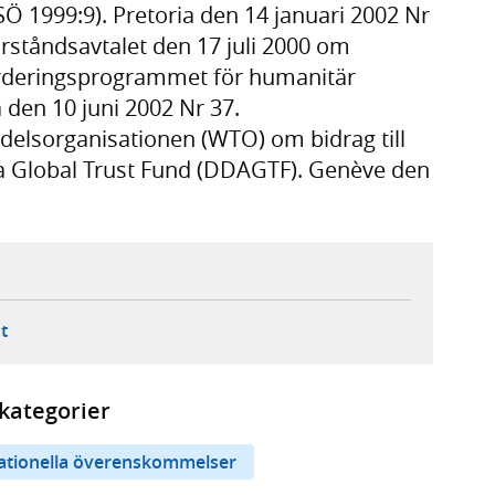
Ö 1999:9). Pretoria den 14 januari 2002 Nr
örståndsavtalet den 17 juli 2000 om
värderingsprogrammet för humanitär
 den 10 juni 2002 Nr 37.
lsorganisationen (WTO) om bidrag till
Global Trust Fund (DDAGTF). Genève den
ebbplats,
ern webbplats,
 ny flik, extern webbplats,
- öppnar din e-postklient,
t
kategorier
nationella överenskommelser