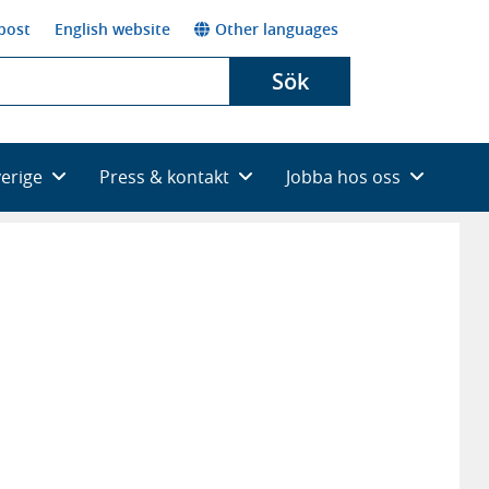
post
English website
Other languages
Sök
verige
Press & kontakt
Jobba hos oss