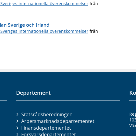
,
Sveriges internationella överenskommelser
från
lan Sverige och Irland
,
Sveriges internationella överenskommelser
från
Departement
Ko
Statsrådsberedningen
Reg
10
Arbetsmarknads­departementet
Väx
Finans­departementet
Försvars­departementet