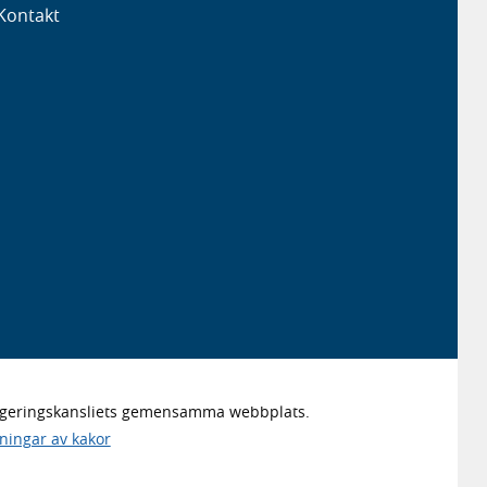
Kontakt
Regeringskansliets gemensamma webbplats.
lningar av kakor