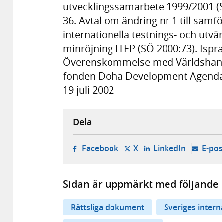
utvecklingssamarbete 1999/2001 (S
36. Avtal om ändring nr 1 till samf
internationella testnings- och ut
minröjning ITEP (SÖ 2000:73). Ispra
Överenskommelse med Världshande
fonden Doha Development Agenda 
19 juli 2002
Dela
- öppnas i ny flik, extern w
- öppnas i ny flik, ext
- öppnas i
Facebook
X
LinkedIn
E-pos
Sidan är uppmärkt med följande 
Rättsliga dokument
Sveriges inter