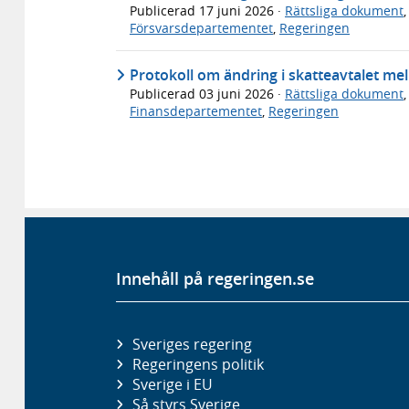
Publicerad
17 juni 2026
·
Rättsliga dokument
Försvarsdepartementet
,
Regeringen
Protokoll om ändring i skatteavtalet mel
Publicerad
03 juni 2026
·
Rättsliga dokument
Finansdepartementet
,
Regeringen
Innehåll på regeringen.se
Sveriges regering
Regeringens politik
Sverige i EU
Så styrs Sverige