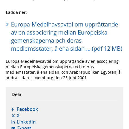
Ladda ner:
Europa-Medelhavsavtal om upprättande
av en associering mellan Europeiska
gemenskaperna och deras
medlemsstater, å ena sidan ... (pdf 12 MB)
Europa-Medelhavsavtal om upprättande av en associering
mellan Europeiska gemenskaperna och deras
medlemsstater, å ena sidan, och Arabrepubliken Egypten, å
andra sidan. Luxemburg den 25 juni 2001
Dela
- öppnas i ny flik, extern webbplats,
Facebook
- öppnas i ny flik, extern webbplats,
X
- öppnas i ny flik, extern webbplats,
LinkedIn
- öppnar din e-postklient,
E-post