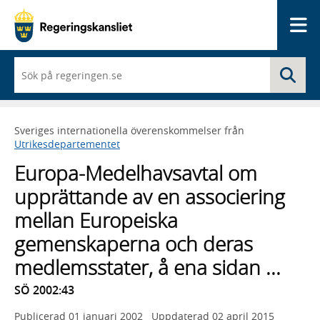
Me
När
Sö
du
börjar
skriva
så
Sveriges internationella överenskommelser från
framträder
Utrikesdepartementet
en
lista
Europa-Medelhavsavtal om
med
sökförslag
upprättande av en associering
mellan Europeiska
gemenskaperna och deras
medlemsstater, å ena sidan ...
SÖ 2002:43
Publicerad
01 januari 2002
Uppdaterad
02 april 2015