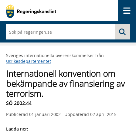
Me
När
Sö
du
börjar
skriva
så
Sveriges internationella överenskommelser från
framträder
Utrikesdepartementet
en
lista
Internationell konvention om
med
sökförslag
bekämpande av finansiering av
terrorism.
SÖ 2002:44
Publicerad
01 januari 2002
Uppdaterad
02 april 2015
Ladda ner: