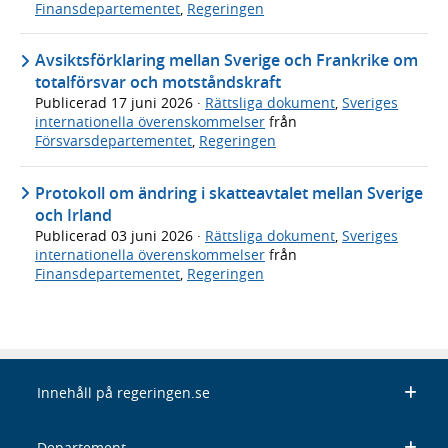
Finansdepartementet
,
Regeringen
Avsiktsförklaring mellan Sverige och Frankrike om
totalförsvar och motståndskraft
Publicerad
17 juni 2026
·
Rättsliga dokument
,
Sveriges
internationella överenskommelser
från
Försvarsdepartementet
,
Regeringen
Protokoll om ändring i skatteavtalet mellan Sverige
och Irland
Publicerad
03 juni 2026
·
Rättsliga dokument
,
Sveriges
internationella överenskommelser
från
Finansdepartementet
,
Regeringen
Innehåll på regeringen.se
Departement