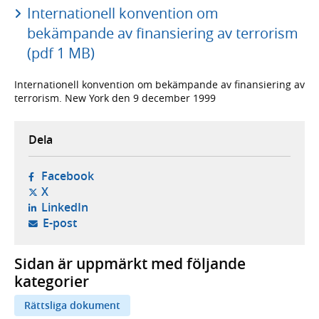
Internationell konvention om
bekämpande av finansiering av terrorism
(pdf 1 MB)
Internationell konvention om bekämpande av finansiering av
terrorism. New York den 9 december 1999
Dela
- öppnas i ny flik, extern webbplats,
Facebook
- öppnas i ny flik, extern webbplats,
X
- öppnas i ny flik, extern webbplats,
LinkedIn
- öppnar din e-postklient,
E-post
Sidan är uppmärkt med följande
kategorier
Rättsliga dokument