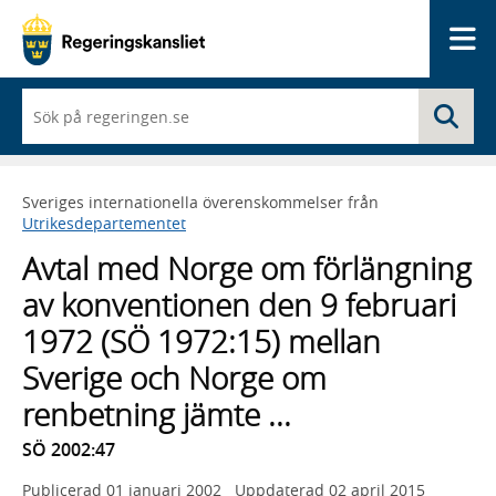
Me
När
Sö
du
börjar
skriva
så
Sveriges internationella överenskommelser från
framträder
Utrikesdepartementet
en
lista
Avtal med Norge om förlängning
med
sökförslag
av konventionen den 9 februari
1972 (SÖ 1972:15) mellan
Sverige och Norge om
renbetning jämte ...
SÖ 2002:47
Publicerad
01 januari 2002
Uppdaterad
02 april 2015