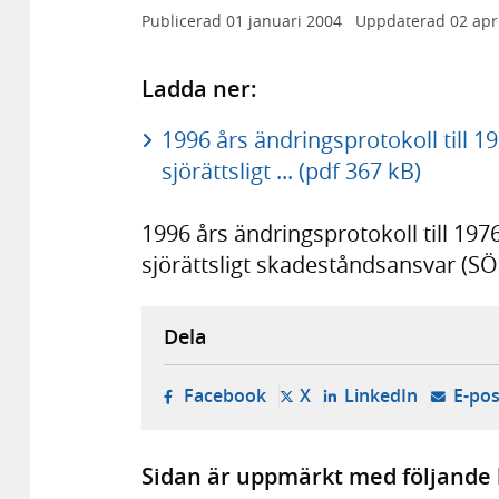
Publicerad
01 januari 2004
Uppdaterad
02 apr
Ladda ner:
1996 års ändringsprotokoll till 
sjörättsligt ... (pdf 367 kB)
1996 års ändringsprotokoll till 19
sjörättsligt skadeståndsansvar (S
Dela
- öppnas i ny flik, extern w
- öppnas i ny flik, ext
- öppnas i
Facebook
X
LinkedIn
E-pos
Sidan är uppmärkt med följande 