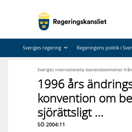
Huvudnavigering
Sveriges regering
Regeringens politik i Sve
Sveriges internationella överenskommelser frå
1996 års ändringsp
konvention om be
sjörättsligt ...
SÖ 2004:11