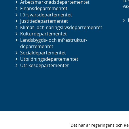
10
Arbetsmarknads­departementet
Väx
Finans­departementet
Försvars­departementet
Justitie­departementet
Klimat- och näringslivs­departementet
Kultur­departementet
Landsbygds- och infrastruktur­
departementet
Social­departementet
Utbildnings­departementet
Utrikes­departementet
Det här är regeringens och 