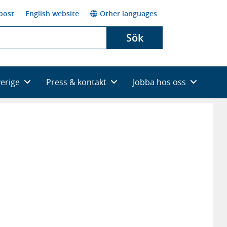
post
English website
Other languages
Sök
verige
Press & kontakt
Jobba hos oss