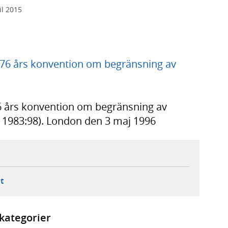
il 2015
1976 års konvention om begränsning av
76 års konvention om begränsning av
Ö 1983:98). London den 3 maj 1996
ebbplats,
ern webbplats,
 ny flik, extern webbplats,
- öppnar din e-postklient,
t
kategorier