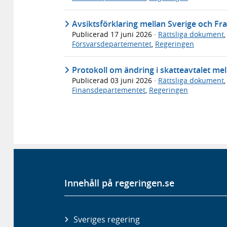
Avsiktsförklaring mellan Sverige och Fr
Publicerad
17 juni 2026
·
Rättsliga dokument
Försvarsdepartementet
,
Regeringen
Protokoll om ändring i skatteavtalet mel
Publicerad
03 juni 2026
·
Rättsliga dokument
Finansdepartementet
,
Regeringen
Innehåll på regeringen.se
Sveriges regering