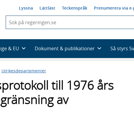
Lyssna
Lättläst
Teckenspråk
Prenumerera via e-
När
du
börjar
skriva
så
rige & EU
Dokument & publikationer
Så styrs S
framträder
en
lista
n
Utrikesdepartementet
med
sökförslag
rotokoll till 1976 års
gränsning av