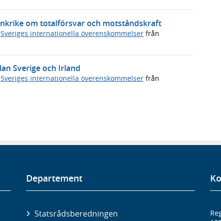
ankrike om totalförsvar och motståndskraft
,
Sveriges internationella överenskommelser
från
lan Sverige och Irland
,
Sveriges internationella överenskommelser
från
Departement
Ko
Statsrådsberedningen
Reg