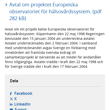
Avtal om projektet Europeiska
observatoriet för hälsovårdssystem. (pdf
282 kB)
Avtal om ett projekt kallat Europeiska observatoriet för
hälsovårdssystem. Köpenhamn den 22 maj 1998 Regeringen
beslutade den 15 januari 2004 att underteckna avtalet.
Avtalet undertecknades den 2 februari 2004. I samband
med undertecknandet avgav Sverige en förklaring med
innebörden att framtida svenska bidrag till
samarbetsprojekt är beroende av att medel för ändamålet
finns tillgängliga. Avtalet trädde i kraft den 22 maj 1998 och
för Sverige trädde det i kraft den 17 februari 2004.
Dela
- öppnas i ny flik, extern webbplats,
Facebook
- öppnas i ny flik, extern webbplats,
X
- öppnas i ny flik, extern webbplats,
LinkedIn
- öppnar din e-postklient,
E-post