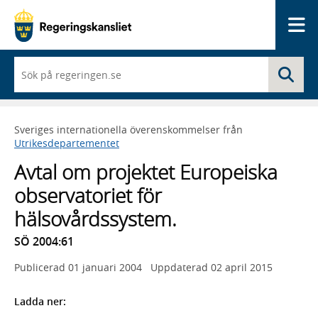
Me
När
Sö
du
börjar
skriva
så
Sveriges internationella överenskommelser från
framträder
Utrikesdepartementet
en
lista
Avtal om projektet Europeiska
med
sökförslag
observatoriet för
hälsovårdssystem.
SÖ 2004:61
Publicerad
01 januari 2004
Uppdaterad
02 april 2015
Ladda ner: