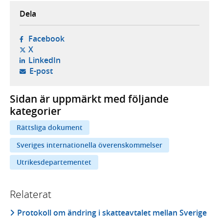
Dela
- öppnas i ny flik, extern webbplats,
Facebook
- öppnas i ny flik, extern webbplats,
X
- öppnas i ny flik, extern webbplats,
LinkedIn
- öppnar din e-postklient,
E-post
Sidan är uppmärkt med följande
kategorier
Rättsliga dokument
Sveriges internationella överenskommelser
Utrikesdepartementet
Relaterat
Protokoll om ändring i skatteavtalet mellan Sverige