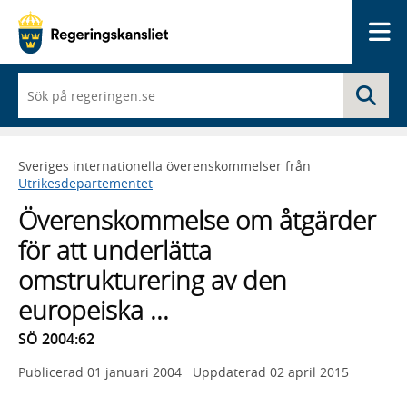
Me
När
Sö
du
börjar
skriva
så
Sveriges internationella överenskommelser från
framträder
Utrikesdepartementet
en
lista
Överenskommelse om åtgärder
med
sökförslag
för att underlätta
omstrukturering av den
europeiska ...
SÖ 2004:62
Publicerad
01 januari 2004
Uppdaterad
02 april 2015