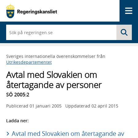
Me
När
Sö
du
börjar
skriva
så
Sveriges internationella överenskommelser från
framträder
Utrikesdepartementet
en
lista
Avtal med Slovakien om
med
sökförslag
återtagande av personer
SÖ 2005:2
Publicerad
01 januari 2005
Uppdaterad
02 april 2015
Ladda ner:
Avtal med Slovakien om återtagande av