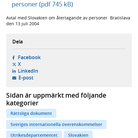
personer (pdf 745 kB)
Avtal med Slovakien om återtagande av personer. Bratislava
den 13 juli 2004
Dela
- öppnas i ny flik, extern webbplats,
Facebook
- öppnas i ny flik, extern webbplats,
X
- öppnas i ny flik, extern webbplats,
LinkedIn
- öppnar din e-postklient,
E-post
Sidan är uppmärkt med följande
kategorier
Rättsliga dokument
Sveriges internationella överenskommelser
Utrikesdepartementet
Slovakien