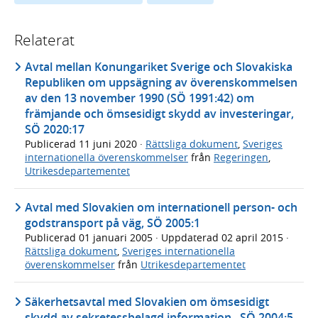
Relaterat
Avtal mellan Konungariket Sverige och Slovakiska
Republiken om uppsägning av överenskommelsen
av den 13 november 1990 (SÖ 1991:42) om
främjande och ömsesidigt skydd av investeringar,
SÖ 2020:17
Publicerad
11 juni 2020
·
Rättsliga dokument
,
Sveriges
internationella överenskommelser
från
Regeringen
,
Utrikesdepartementet
Avtal med Slovakien om internationell person- och
godstransport på väg, SÖ 2005:1
Publicerad
01 januari 2005
· Uppdaterad
02 april 2015
·
Rättsliga dokument
,
Sveriges internationella
överenskommelser
från
Utrikesdepartementet
Säkerhetsavtal med Slovakien om ömsesidigt
skydd av sekretessbelagd information., SÖ 2004:5