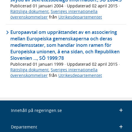
Publicerad
01 januari 2004
· Uppdaterad
02 april 2015
·
Rättsliga dokument
,
Sveriges internationella
överenskommelser
från
Utrikesdepartementet
Europaavtal om upprättandet av en associering
mellan Europeiska gemenskaperna och deras
medlemsstater, som handlar inom ramen för
Europeiska unionen, å ena sidan, och Republiken
Slovenien ..., SÖ 1999:78
Publicerad
01 januari 1999
· Uppdaterad
02 april 2015
·
Rättsliga dokument
,
Sveriges internationella
överenskommelser
från
Utrikesdepartementet
Innehåll på regeringen.se
Departement