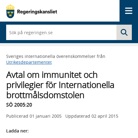
Me
När
Sö
du
börjar
skriva
så
Sveriges internationella överenskommelser från
framträder
Utrikesdepartementet
en
lista
Avtal om immunitet och
med
sökförslag
privilegier för Internationella
brottmålsdomstolen
SÖ 2005:20
Publicerad
01 januari 2005
Uppdaterad
02 april 2015
Ladda ner: