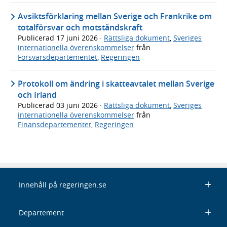
Avsiktsförklaring mellan Sverige och Frankrike om
totalförsvar och motståndskraft
Publicerad
17 juni 2026
·
Rättsliga dokument
,
Sveriges
internationella överenskommelser
från
Försvarsdepartementet
,
Regeringen
Protokoll om ändring i skatteavtalet mellan Sverige
och Irland
Publicerad
03 juni 2026
·
Rättsliga dokument
,
Sveriges
internationella överenskommelser
från
Finansdepartementet
,
Regeringen
Innehåll på regeringen.se
Departement