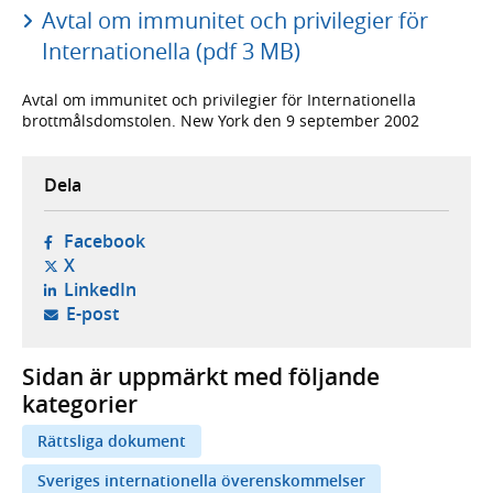
Avtal om immunitet och privilegier för
Internationella (pdf 3 MB)
Avtal om immunitet och privilegier för Internationella
brottmålsdomstolen. New York den 9 september 2002
Dela
- öppnas i ny flik, extern webbplats,
Facebook
- öppnas i ny flik, extern webbplats,
X
- öppnas i ny flik, extern webbplats,
LinkedIn
- öppnar din e-postklient,
E-post
Sidan är uppmärkt med följande
kategorier
Rättsliga dokument
Sveriges internationella överenskommelser