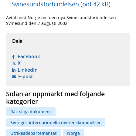
Svinesundsförbindelsen (pdf 42 kB)
Avtal med Norge om den nya Svinesundsförbindelsen.
Svinesund den 7 augusti 2002
Dela
- öppnas i ny flik, extern webbplats,
Facebook
- öppnas i ny flik, extern webbplats,
X
- öppnas i ny flik, extern webbplats,
LinkedIn
- öppnar din e-postklient,
E-post
Sidan är uppmärkt med följande
kategorier
Rättsliga dokument
Sveriges internationella överenskommelser
Utrikesdepartementet
Norge