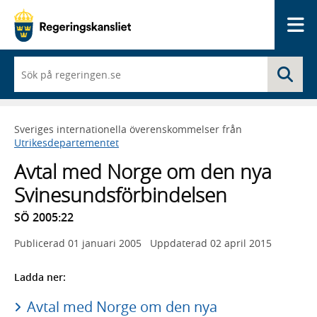
Me
När
Sö
du
börjar
skriva
så
Sveriges internationella överenskommelser från
framträder
Utrikesdepartementet
en
lista
Avtal med Norge om den nya
med
sökförslag
Svinesundsförbindelsen
SÖ 2005:22
Publicerad
01 januari 2005
Uppdaterad
02 april 2015
Ladda ner:
Avtal med Norge om den nya