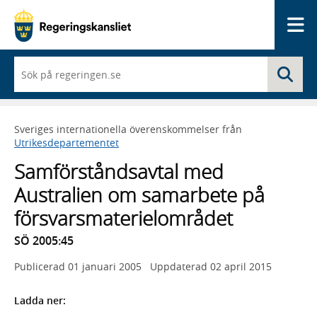
Me
När
Sö
du
börjar
skriva
så
Sveriges internationella överenskommelser från
framträder
Utrikesdepartementet
en
lista
Samförståndsavtal med
med
sökförslag
Australien om samarbete på
försvarsmaterielområdet
SÖ 2005:45
Publicerad
01 januari 2005
Uppdaterad
02 april 2015
Ladda ner: