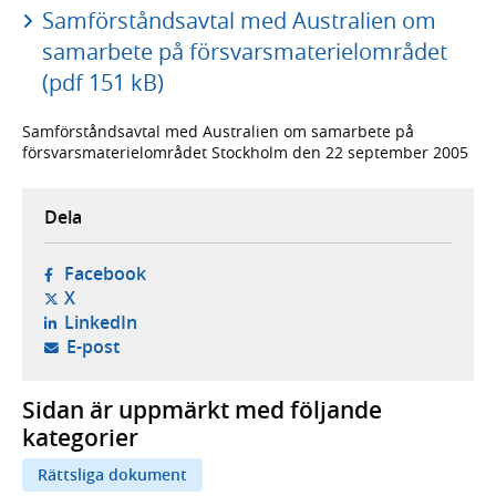
Samförståndsavtal med Australien om
samarbete på försvarsmaterielområdet
(pdf 151 kB)
Samförståndsavtal med Australien om samarbete på
försvarsmaterielområdet Stockholm den 22 september 2005
Dela
- öppnas i ny flik, extern webbplats,
Facebook
- öppnas i ny flik, extern webbplats,
X
- öppnas i ny flik, extern webbplats,
LinkedIn
- öppnar din e-postklient,
E-post
Sidan är uppmärkt med följande
kategorier
Rättsliga dokument