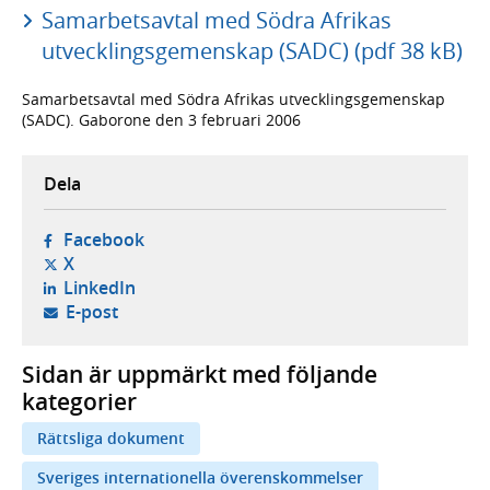
Samarbetsavtal med Södra Afrikas
utvecklingsgemenskap (SADC) (pdf 38 kB)
Samarbetsavtal med Södra Afrikas utvecklingsgemenskap
(SADC). Gaborone den 3 februari 2006
Dela
- öppnas i ny flik, extern webbplats,
Facebook
- öppnas i ny flik, extern webbplats,
X
- öppnas i ny flik, extern webbplats,
LinkedIn
- öppnar din e-postklient,
E-post
Sidan är uppmärkt med följande
kategorier
Rättsliga dokument
Sveriges internationella överenskommelser