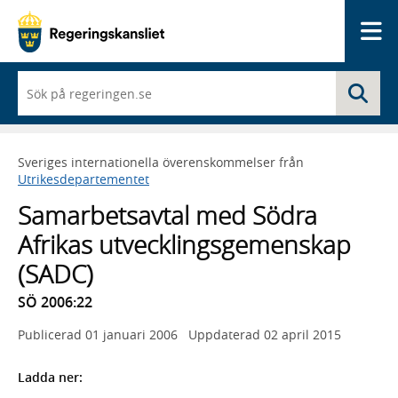
Me
När
Sö
du
börjar
skriva
så
Sveriges internationella överenskommelser från
framträder
Utrikesdepartementet
en
lista
Samarbetsavtal med Södra
med
sökförslag
Afrikas utvecklingsgemenskap
(SADC)
SÖ 2006:22
Publicerad
01 januari 2006
Uppdaterad
02 april 2015
Ladda ner: