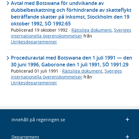
Avtal med Botswana för undvikande av
dubbelbeskattning och förhindrande av skatteflykt
beträffande skatter på inkomst, Stockholm den 19
oktober 1992, SÖ 1992:65
Publicerad
19 oktober 1992
·
Rättsliga dokument
,
Sveriges
internationella överenskommelser
från
Utrikesdepartementet
Proceduravtal med Botswana den 1 juli 1991 — den
30 juni 1996, Gaborone den 1 juli 1991, SÖ 1991:29
Publicerad
01 juli 1991
·
Rättsliga dokument
,
Sveriges
internationella överenskommelser
från
Utrikesdepartementet
Innehåll på regeringen.se
Departement