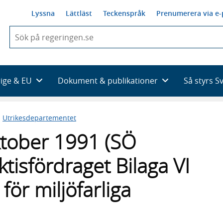
Lyssna
Lättläst
Teckenspråk
Prenumerera via e-
När
du
börjar
skriva
så
rige & EU
Dokument & publikationer
Så styrs S
framträder
en
lista
n
Utrikesdepartementet
med
sökförslag
ktober 1991 (SÖ
ktisfördraget Bilaga VI
för miljöfarliga