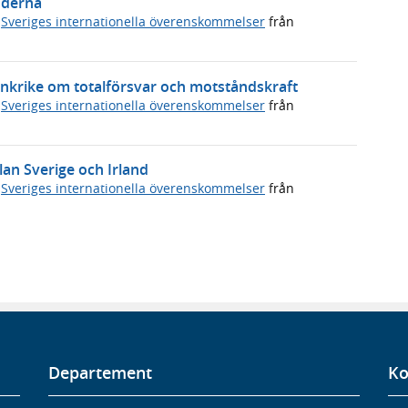
nderna
,
Sveriges internationella överenskommelser
från
ankrike om totalförsvar och motståndskraft
,
Sveriges internationella överenskommelser
från
lan Sverige och Irland
,
Sveriges internationella överenskommelser
från
Departement
Ko