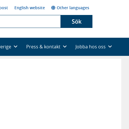
post
English website
Other languages
Sök
verige
Press & kontakt
Jobba hos oss