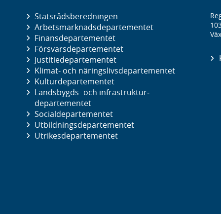
Statsrådsberedningen
Reg
10
Arbetsmarknads­departementet
Väx
Finans­departementet
Försvars­departementet
Justitie­departementet
Klimat- och näringslivs­departementet
Kultur­departementet
Landsbygds- och infrastruktur­
departementet
Social­departementet
Utbildnings­departementet
Utrikes­departementet