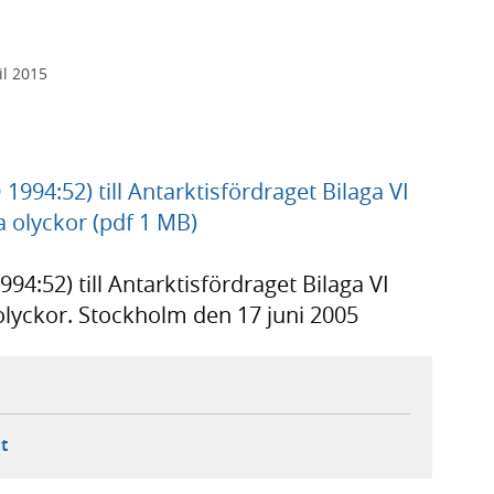
il 2015
1994:52) till Antarktisfördraget Bilaga VI
a olyckor (pdf 1 MB)
94:52) till Antarktisfördraget Bilaga VI
 olyckor. Stockholm den 17 juni 2005
ebbplats,
ern webbplats,
 ny flik, extern webbplats,
- öppnar din e-postklient,
t