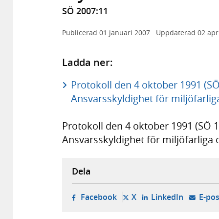
SÖ 2007:11
Publicerad
01 januari 2007
Uppdaterad
02 apr
Ladda ner:
Protokoll den 4 oktober 1991 (SÖ 
Ansvarsskyldighet för miljöfarlig
Protokoll den 4 oktober 1991 (SÖ 19
Ansvarsskyldighet för miljöfarliga
Dela
- öppnas i ny flik, extern w
- öppnas i ny flik, ext
- öppnas i
Facebook
X
LinkedIn
E-pos