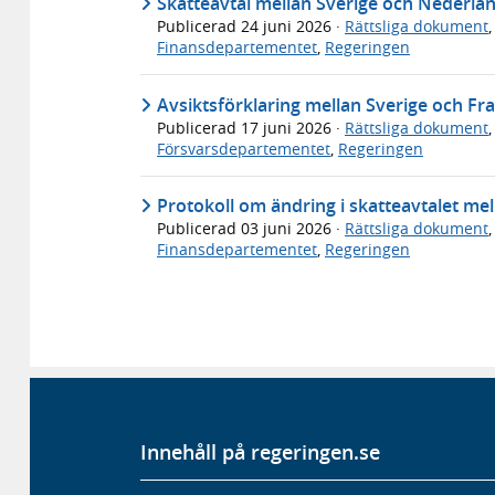
Skatteavtal mellan Sverige och Nederlä
Publicerad
24 juni 2026
·
Rättsliga dokument
Finansdepartementet
,
Regeringen
Avsiktsförklaring mellan Sverige och Fr
Publicerad
17 juni 2026
·
Rättsliga dokument
Försvarsdepartementet
,
Regeringen
Protokoll om ändring i skatteavtalet mel
Publicerad
03 juni 2026
·
Rättsliga dokument
Finansdepartementet
,
Regeringen
Innehåll på regeringen.se