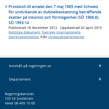
Protokoll till avtalet den 7 maj 1965 med Schweiz
för undvikande av dubbelbeskattning beträffande
skatter på inkomst och förmögenhet (SÖ 1966:8),
SÖ 1993:14
Publicerad
18 december 2012
· Uppdaterad
02 april 2015
·
Rättsliga dokument
,
Sveriges internationella
överenskommelser
från
Utrikesdepartementet
Innehåll på regeringen.se
Departement
Regeringskansliet
103 33 Stockholm
Växel 08-405 10 00