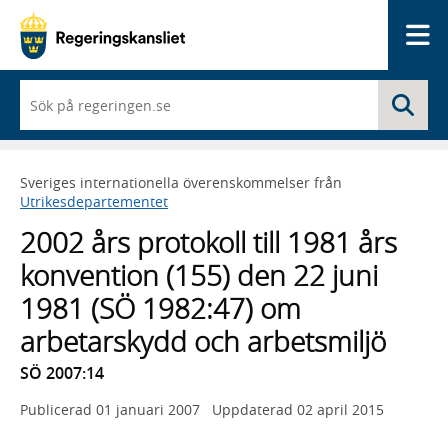
Me
När
Sö
du
börjar
skriva
så
Sveriges internationella överenskommelser från
framträder
Utrikesdepartementet
en
lista
2002 års protokoll till 1981 års
med
sökförslag
konvention (155) den 22 juni
1981 (SÖ 1982:47) om
arbetarskydd och arbetsmiljö
SÖ 2007:14
Publicerad
01 januari 2007
Uppdaterad
02 april 2015