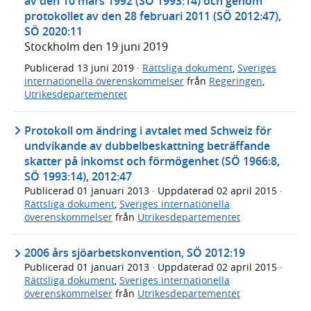
av den 10 mars 1992 (SÖ 1993:14) och genom
protokollet av den 28 februari 2011 (SÖ 2012:47),
SÖ 2020:11
Stockholm den 19 juni 2019
Publicerad
13 juni 2019
·
Rättsliga dokument
,
Sveriges
internationella överenskommelser
från
Regeringen
,
Utrikesdepartementet
Protokoll om ändring i avtalet med Schweiz för
undvikande av dubbelbeskattning beträffande
skatter på inkomst och förmögenhet (SÖ 1966:8,
SÖ 1993:14), 2012:47
Publicerad
01 januari 2013
· Uppdaterad
02 april 2015
·
Rättsliga dokument
,
Sveriges internationella
överenskommelser
från
Utrikesdepartementet
2006 års sjöarbetskonvention, SÖ 2012:19
Publicerad
01 januari 2013
· Uppdaterad
02 april 2015
·
Rättsliga dokument
,
Sveriges internationella
överenskommelser
från
Utrikesdepartementet