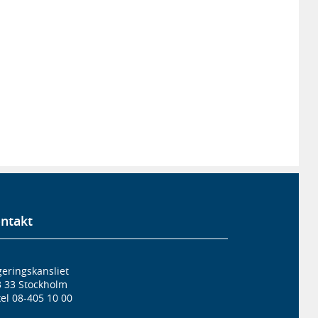
ntakt
eringskansliet
3 33 Stockholm
el 08-405 10 00