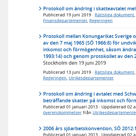
Protokoll om ändring i skatteavtalet me
Publicerad
19 juni 2019
·
Rättsliga dokument
Finansdepartementet
,
Regeringen
Protokoll mellan Konungariket Sverige 
av den 7 maj 1965 (SÖ 1966:8) för undvi
inkomst och förmögenhet, såsom ändrat
1993:14) och genom protokollet av den 2
Stockholm den 19 juni 2019
Publicerad
13 juni 2019
·
Rättsliga dokument
Regeringen
,
Utrikesdepartementet
Protokoll om ändring i avtalet med Sch
beträffande skatter på inkomst och för
Publicerad
01 januari 2013
· Uppdaterad
02 a
överenskommelser
från
Utrikesdepartemente
2006 års sjöarbetskonvention, SÖ 2012:
Publicerad
01 januari 2013
· Uppdaterad
02 a