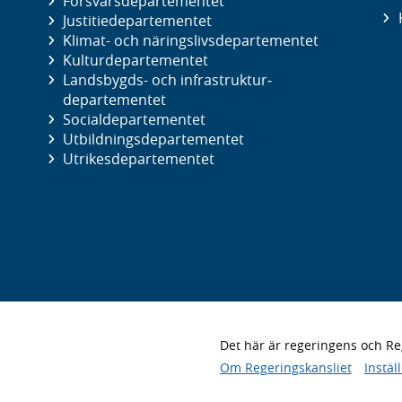
Försvars­departementet
Justitie­departementet
Klimat- och näringslivs­departementet
Kultur­departementet
Landsbygds- och infrastruktur­
departementet
Social­departementet
Utbildnings­departementet
Utrikes­departementet
Det här är regeringens och 
Om Regeringskansliet
Instäl