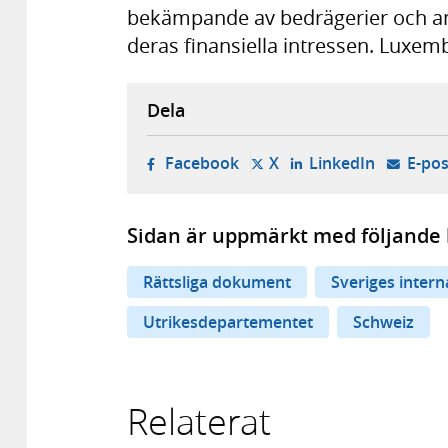
bekämpande av bedrägerier och a
deras finansiella intressen. Luxe
Dela
- öppnas i ny flik, extern w
- öppnas i ny flik, ext
- öppnas i
Facebook
X
LinkedIn
E-pos
Sidan är uppmärkt med följande 
Rättsliga dokument
Sveriges inter
Utrikesdepartementet
Schweiz
Relaterat