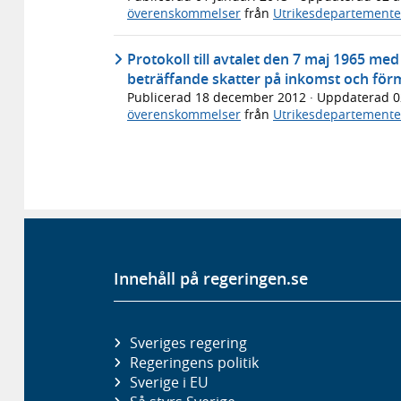
överenskommelser
från
Utrikesdepartemente
Protokoll till avtalet den 7 maj 1965 m
beträffande skatter på inkomst och för
Publicerad
18 december 2012
· Uppdaterad
0
överenskommelser
från
Utrikesdepartemente
Innehåll på regeringen.se
Sveriges regering
Regeringens politik
Sverige i EU