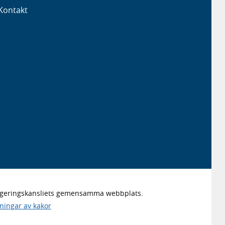
Kontakt
Regeringskansliets gemensamma webbplats.
lningar av kakor