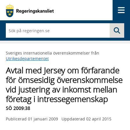
Me
När
Sö
du
börjar
skriva
så
Sveriges internationella överenskommelser från
framträder
Utrikesdepartementet
en
lista
Avtal med Jersey om förfarande
med
sökförslag
för ömsesidig överenskommelse
vid justering av inkomst mellan
företag i intressegemenskap
SÖ 2009:38
Publicerad
01 januari 2009
Uppdaterad
02 april 2015