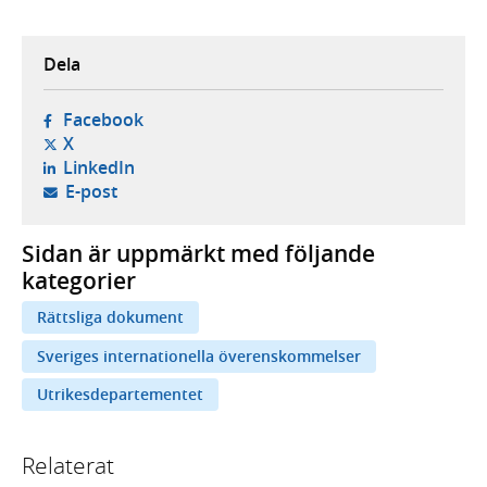
Dela
- öppnas i ny flik, extern webbplats,
Facebook
- öppnas i ny flik, extern webbplats,
X
- öppnas i ny flik, extern webbplats,
LinkedIn
- öppnar din e-postklient,
E-post
Sidan är uppmärkt med följande
kategorier
Rättsliga dokument
Sveriges internationella överenskommelser
Utrikesdepartementet
Relaterat