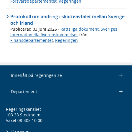
Försvarsdepartementet
,
Regeringen
Protokoll om ändring i skatteavtalet mellan Sverige
och Irland
Publicerad
03 juni 2026
·
Rättsliga dokument
,
Sveriges
internationella överenskommelser
från
Finansdepartementet
,
Regeringen
Innehåll på regeringen.se
Departement
Regeringskansliet
103 33 Stockholm
Växel 08-405 10 00