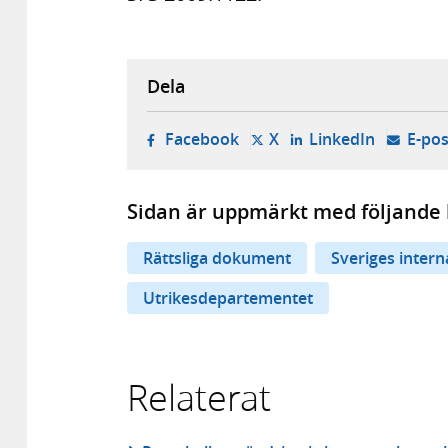
Dela
- öppnas i ny flik, extern w
- öppnas i ny flik, ext
- öppnas i
Facebook
X
LinkedIn
E-pos
Sidan är uppmärkt med följande 
Rättsliga dokument
Sveriges inter
Utrikesdepartementet
Relaterat