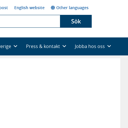
post
English website
Other languages
Sök
verige
Press & kontakt
Jobba hos oss