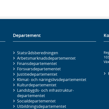
Departement
Ko
Statsrådsberedningen
Reg
10
Arbetsmarknads­departementet
Väx
Finans­departementet
Försvars­departementet
Justitie­departementet
Klimat- och näringslivs­departementet
Kultur­departementet
Landsbygds- och infrastruktur­
departementet
Social­departementet
Utbildnings­departementet