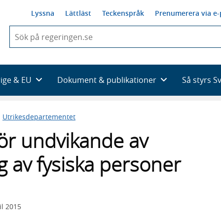
Lyssna
Lättläst
Teckenspråk
Prenumerera via e-
När
du
börjar
skriva
så
rige & EU
Dokument & publikationer
Så styrs S
framträder
en
lista
n
Utrikesdepartementet
med
sökförslag
för undvikande av
 av fysiska personer
il 2015