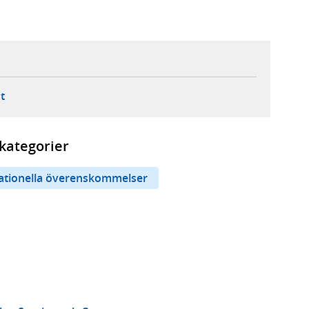
ebbplats,
ern webbplats,
 ny flik, extern webbplats,
- öppnar din e-postklient,
t
kategorier
nationella överenskommelser