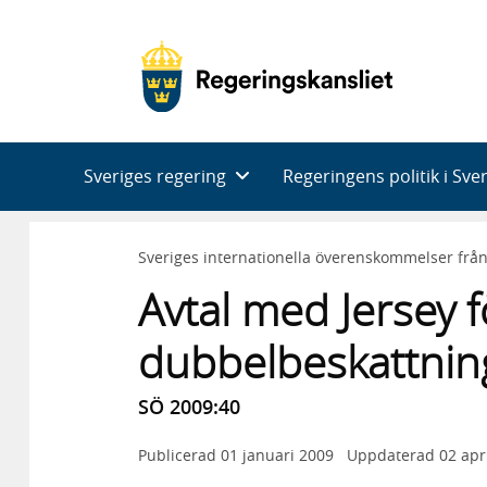
Huvudnavigering
Sveriges regering
Regeringens politik i Sve
Sveriges internationella överenskommelser frå
Avtal med Jersey 
dubbelbeskattning
SÖ 2009:40
Publicerad
01 januari 2009
Uppdaterad
02 apr