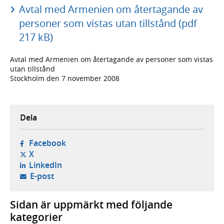
Avtal med Armenien om återtagande av
personer som vistas utan tillstånd (pdf
217 kB)
Avtal med Armenien om återtagande av personer som vistas
utan tillstånd
Stockholm den 7 november 2008
Dela
- öppnas i ny flik, extern webbplats,
Facebook
- öppnas i ny flik, extern webbplats,
X
- öppnas i ny flik, extern webbplats,
LinkedIn
- öppnar din e-postklient,
E-post
Sidan är uppmärkt med följande
kategorier