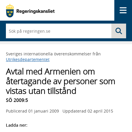
Me
När
Sö
du
börjar
skriva
så
Sveriges internationella överenskommelser från
framträder
Utrikesdepartementet
en
lista
Avtal med Armenien om
med
sökförslag
återtagande av personer som
vistas utan tillstånd
SÖ 2009:5
Publicerad
01 januari 2009
Uppdaterad
02 april 2015
Ladda ner: