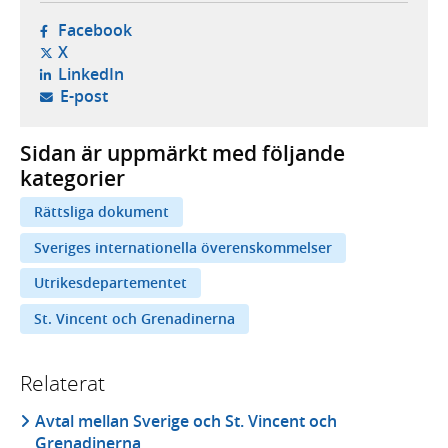
- öppnas i ny flik, extern webbplats,
Facebook
- öppnas i ny flik, extern webbplats,
X
- öppnas i ny flik, extern webbplats,
LinkedIn
- öppnar din e-postklient,
E-post
Sidan är uppmärkt med följande
kategorier
Rättsliga dokument
Sveriges internationella överenskommelser
Utrikesdepartementet
St. Vincent och Grenadinerna
Relaterat
Avtal mellan Sverige och St. Vincent och
Grenadinerna