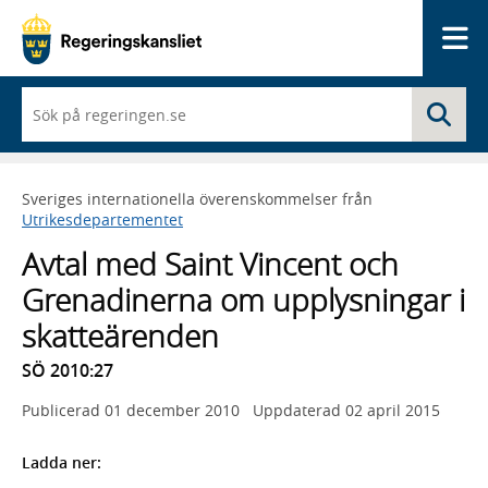
Me
När
Sö
du
börjar
skriva
så
Sveriges internationella överenskommelser från
framträder
Utrikesdepartementet
en
lista
Avtal med Saint Vincent och
med
sökförslag
Grenadinerna om upplysningar i
skatteärenden
SÖ 2010:27
Publicerad
01 december 2010
Uppdaterad
02 april 2015
Ladda ner: