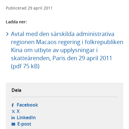
Publicerad
29 april 2011
Ladda ner:
Avtal med den särskilda administrativa
regionen Macaos regering i folkrepubliken
Kina om utbyte av upplysningar i
skatteärenden, Paris den 29 april 2011
(pdf 75 kB)
Dela
- öppnas i ny flik, extern webbplats,
Facebook
- öppnas i ny flik, extern webbplats,
X
- öppnas i ny flik, extern webbplats,
LinkedIn
- öppnar din e-postklient,
E-post