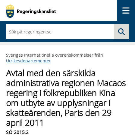
Me
När
Sö
du
börjar
skriva
så
Sveriges internationella överenskommelser från
framträder
Utrikesdepartementet
en
lista
Avtal med den särskilda
med
sökförslag
administrativa regionen Macaos
regering i folkrepubliken Kina
om utbyte av upplysningar i
skatteärenden, Paris den 29
april 2011
SÖ 2015:2