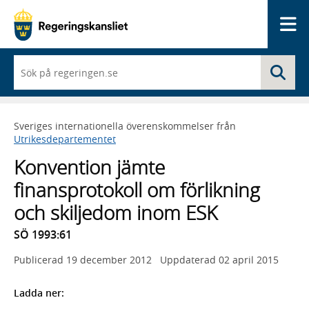
Me
När
Sö
du
börjar
skriva
så
Sveriges internationella överenskommelser från
framträder
Utrikesdepartementet
en
lista
Konvention jämte
med
sökförslag
finansprotokoll om förlikning
och skiljedom inom ESK
SÖ 1993:61
Publicerad
19 december 2012
Uppdaterad
02 april 2015
Ladda ner: