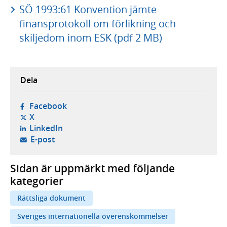
SÖ 1993:61 Konvention jämte
finansprotokoll om förlikning och
skiljedom inom ESK (pdf 2 MB)
Dela
- öppnas i ny flik, extern webbplats,
Facebook
- öppnas i ny flik, extern webbplats,
X
- öppnas i ny flik, extern webbplats,
LinkedIn
- öppnar din e-postklient,
E-post
Sidan är uppmärkt med följande
kategorier
Rättsliga dokument
Sveriges internationella överenskommelser