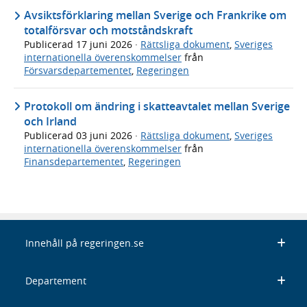
Avsiktsförklaring mellan Sverige och Frankrike om
totalförsvar och motståndskraft
Publicerad
17 juni 2026
·
Rättsliga dokument
,
Sveriges
internationella överenskommelser
från
Försvarsdepartementet
,
Regeringen
Protokoll om ändring i skatteavtalet mellan Sverige
och Irland
Publicerad
03 juni 2026
·
Rättsliga dokument
,
Sveriges
internationella överenskommelser
från
Finansdepartementet
,
Regeringen
Innehåll på regeringen.se
Departement