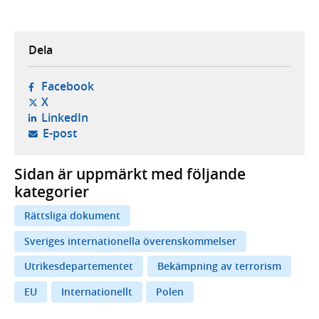
Dela
- öppnas i ny flik, extern webbplats,
Facebook
- öppnas i ny flik, extern webbplats,
X
- öppnas i ny flik, extern webbplats,
LinkedIn
- öppnar din e-postklient,
E-post
Sidan är uppmärkt med följande
kategorier
Rättsliga dokument
Sveriges internationella överenskommelser
Utrikesdepartementet
Bekämpning av terrorism
EU
Internationellt
Polen