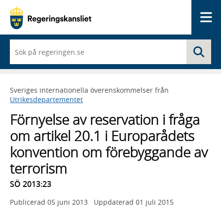
Me
När
Sö
du
börjar
skriva
så
Sveriges internationella överenskommelser från
framträder
Utrikesdepartementet
en
lista
Förnyelse av reservation i fråga
med
sökförslag
om artikel 20.1 i Europarådets
konvention om förebyggande av
terrorism
SÖ 2013:23
Publicerad
05 juni 2013
Uppdaterad
01 juli 2015