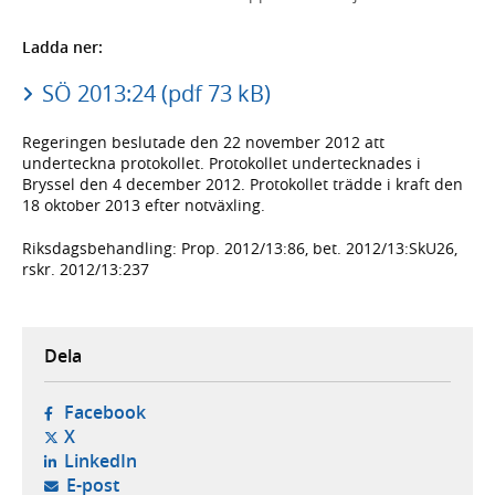
Ladda ner:
SÖ 2013:24 (pdf 73 kB)
Regeringen beslutade den 22 november 2012 att
underteckna protokollet. Protokollet undertecknades i
Bryssel den 4 december 2012. Protokollet trädde i kraft den
18 oktober 2013 efter notväxling.
Riksdagsbehandling: Prop. 2012/13:86, bet. 2012/13:SkU26,
rskr. 2012/13:237
Dela
- öppnas i ny flik, extern webbplats,
Facebook
- öppnas i ny flik, extern webbplats,
X
- öppnas i ny flik, extern webbplats,
LinkedIn
- öppnar din e-postklient,
E-post