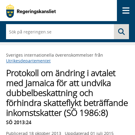
Me
När
Sö
du
börjar
skriva
så
Sveriges internationella överenskommelser från
framträder
Utrikesdepartementet
en
lista
Protokoll om ändring i avtalet
med
sökförslag
med Jamaica för att undvika
dubbelbeskattning och
förhindra skatteflykt beträffande
inkomstskatter (SÖ 1986:8)
SÖ 2013:24
Publicerad
18 oktober 2013
Uppdaterad
01 juli 2015