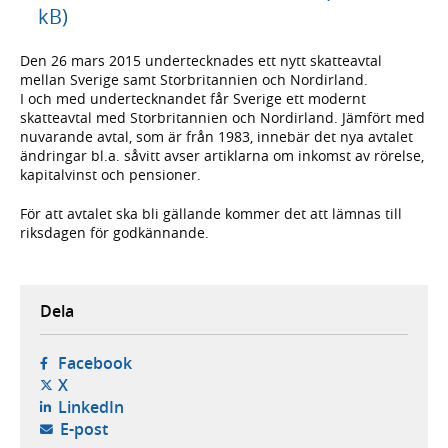
kB)
Den 26 mars 2015 undertecknades ett nytt skatteavtal
mellan Sverige samt Storbritannien och Nordirland.
I och med undertecknandet får Sverige ett modernt
skatteavtal med Storbritannien och Nordirland. Jämfört med
nuvarande avtal, som är från 1983, innebär det nya avtalet
ändringar bl.a. såvitt avser artiklarna om inkomst av rörelse,
kapitalvinst och pensioner.
För att avtalet ska bli gällande kommer det att lämnas till
riksdagen för godkännande.
Dela
- öppnas i ny flik, extern webbplats,
Facebook
- öppnas i ny flik, extern webbplats,
X
- öppnas i ny flik, extern webbplats,
LinkedIn
- öppnar din e-postklient,
E-post