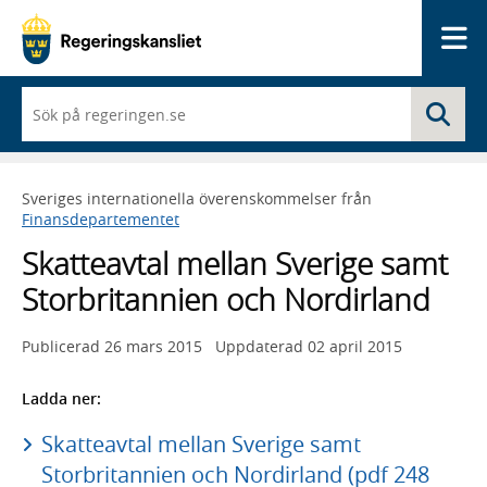
Me
När
Sö
du
börjar
skriva
så
Sveriges internationella överenskommelser från
framträder
Finansdepartementet
en
lista
Skatteavtal mellan Sverige samt
med
sökförslag
Storbritannien och Nordirland
Publicerad
26 mars 2015
Uppdaterad
02 april 2015
Ladda ner:
Skatteavtal mellan Sverige samt
Storbritannien och Nordirland (pdf 248