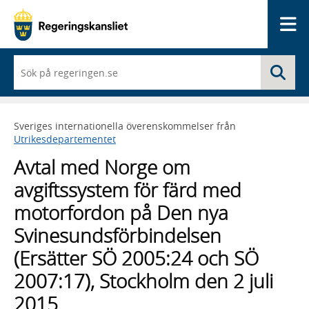
Me
När
Sö
du
börjar
skriva
så
Sveriges internationella överenskommelser från
framträder
Utrikesdepartementet
en
lista
Avtal med Norge om
med
sökförslag
avgiftssystem för färd med
motorfordon på Den nya
Svinesundsförbindelsen
(Ersätter SÖ 2005:24 och SÖ
2007:17), Stockholm den 2 juli
2015