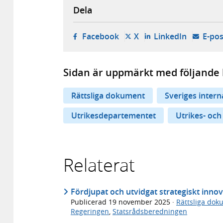
Dela
- öppnas i ny flik, extern w
- öppnas i ny flik, ext
- öppnas i
Facebook
X
LinkedIn
E-pos
Sidan är uppmärkt med följande 
Rättsliga dokument
Sveriges inter
Utrikesdepartementet
Utrikes- och
Relaterat
Fördjupat och utvidgat strategiskt inno
Publicerad
19 november 2025
·
Rättsliga dok
Regeringen
,
Statsrådsberedningen