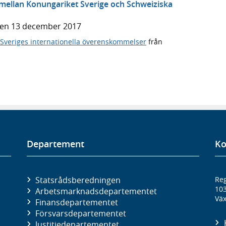
ellan Konungariket Sverige och Schweiziska
den 13 december 2017
Sveriges internationella överenskommelser
från
Departement
Ko
Statsrådsberedningen
Reg
10
Arbetsmarknads­departementet
Väx
Finans­departementet
Försvars­departementet
Justitie­departementet