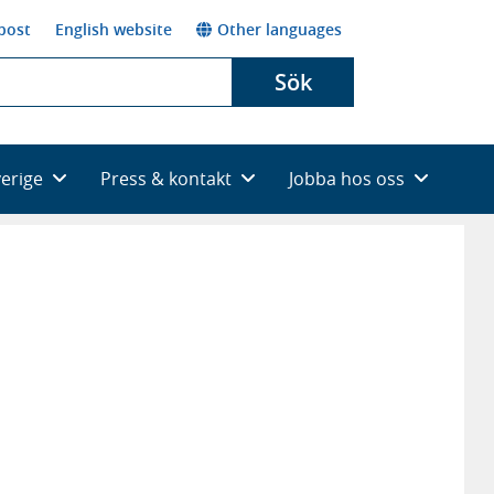
post
English website
Other languages
Sök
verige
Press & kontakt
Jobba hos oss