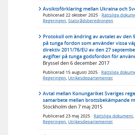
Avsiktsförklaring mellan Ukraina och Sv
Publicerad
22 oktober 2025
·
Rättsliga dokum
Regeringen
,
Statsrådsberedningen
Protokoll om ändring av avtalet av den 9
på tunga fordon som använder vissa väg
direktiv 2011/76/EU av den 27 septembe
avgifter på tunga godsfordon för använd
Bryssel den 6 december 2017
Publicerad
15 augusti 2025
·
Rättsliga dokum
Regeringen
,
Utrikesdepartementet
Avtal mellan Konungariket Sveriges reg
samarbete mellan brottsbekämpande my
Stockholm den 7 maj 2015
Publicerad
23 maj 2025
·
Rättsliga dokument
,
Regeringen
,
Utrikesdepartementet