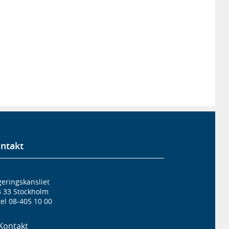
ntakt
eringskansliet
3 33 Stockholm
el 08-405 10 00
Kontakt