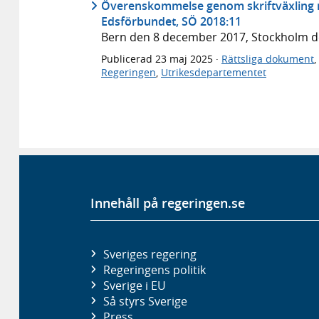
Överenskommelse genom skriftväxling m
Edsförbundet, SÖ 2018:11
Bern den 8 december 2017, Stockholm 
Publicerad
23 maj 2025
·
Rättsliga dokument
,
Regeringen
,
Utrikesdepartementet
Innehåll på regeringen.se
Sveriges regering
Regeringens politik
Sverige i EU
Så styrs Sverige
Press