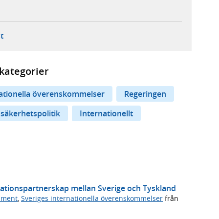
ebbplats,
ern webbplats,
 ny flik, extern webbplats,
- öppnar din e-postklient,
t
kategorier
nationella överenskommelser
Regeringen
 säkerhetspolitik
Internationellt
vationspartnerskap mellan Sverige och Tyskland
ument
,
Sveriges internationella överenskommelser
från