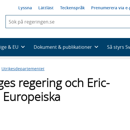
Lyssna
Lättläst
Teckenspråk
Prenumerera via e-
När
du
börjar
skriva
så
rige & EU
Dokument & publikationer
Så styrs S
framträder
en
lista
n
Utrikesdepartementet
med
sökförslag
ges regering och Eric-
n Europeiska