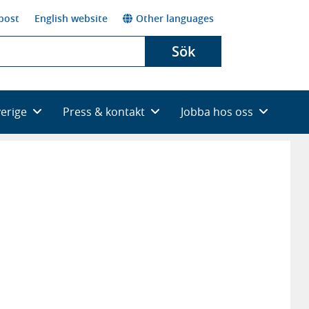
post
English website
Other languages
Sök
verige
Press & kontakt
Jobba hos oss