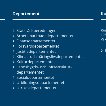
Departement
Ko
Statsrådsberedningen
Reg
10
Arbetsmarknads­departementet
Väx
Finans­departementet
Försvars­departementet
Justitie­departementet
Klimat- och näringslivs­departementet
Kultur­departementet
Landsbygds- och infrastruktur­
departementet
Social­departementet
Utbildnings­departementet
Utrikes­departementet