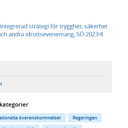
tegrerad strategi för trygghet, säkerhet
 och andra idrottsevenemang, SÖ 2023:4
ebbplats,
ern webbplats,
 ny flik, extern webbplats,
- öppnar din e-postklient,
t
kategorier
nationella överenskommelser
Regeringen