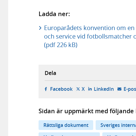
Ladda ner:
Europarådets konvention om en in
och service vid fotbollsmatcher
(pdf 226 kB)
Dela
- öppnas i ny flik, extern w
- öppnas i ny flik, ext
- öppnas i
Facebook
X
LinkedIn
E-pos
Sidan är uppmärkt med följande 
Rättsliga dokument
Sveriges inter