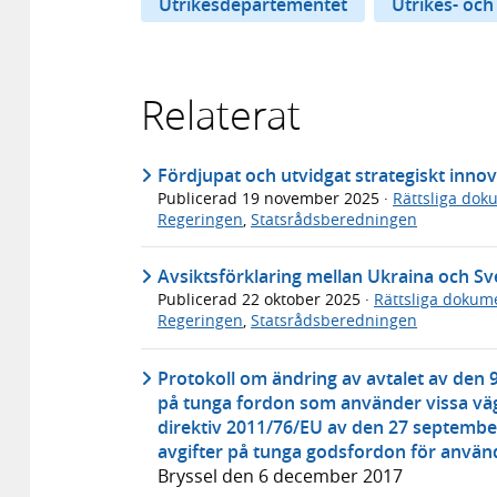
Utrikesdepartementet
Utrikes- och
Relaterat
Fördjupat och utvidgat strategiskt inno
Publicerad
19 november 2025
·
Rättsliga dok
Regeringen
,
Statsrådsberedningen
Avsiktsförklaring mellan Ukraina och Sv
Publicerad
22 oktober 2025
·
Rättsliga dokum
Regeringen
,
Statsrådsberedningen
Protokoll om ändring av avtalet av den 9
på tunga fordon som använder vissa väg
direktiv 2011/76/EU av den 27 septembe
avgifter på tunga godsfordon för använd
Bryssel den 6 december 2017