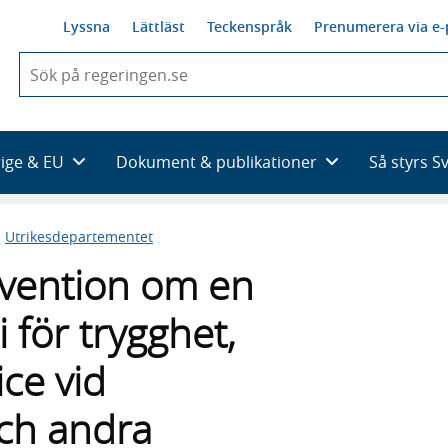
Lyssna
Lättläst
Teckenspråk
Prenumerera via e-
När
du
börjar
skriva
så
rige & EU
Dokument & publikationer
Så styrs S
framträder
en
lista
n
Utrikesdepartementet
med
sökförslag
vention om en
 för trygghet,
ce vid
och andra