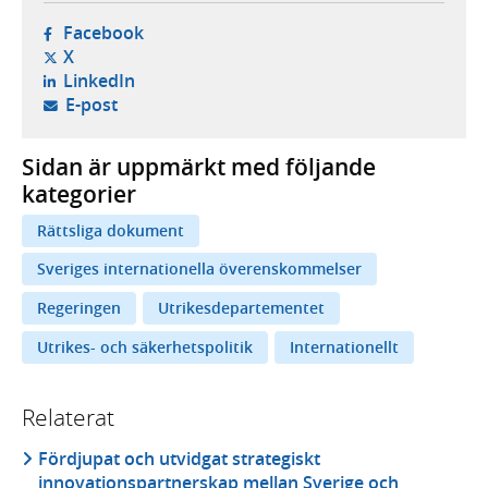
- öppnas i ny flik, extern webbplats,
Facebook
- öppnas i ny flik, extern webbplats,
X
- öppnas i ny flik, extern webbplats,
LinkedIn
- öppnar din e-postklient,
E-post
Sidan är uppmärkt med följande
kategorier
Rättsliga dokument
Sveriges internationella överenskommelser
Regeringen
Utrikesdepartementet
Utrikes- och säkerhetspolitik
Internationellt
Relaterat
Fördjupat och utvidgat strategiskt
innovationspartnerskap mellan Sverige och