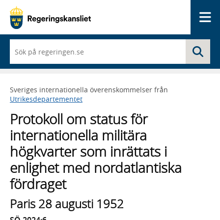
Me
När
Sö
du
börjar
skriva
så
Sveriges internationella överenskommelser från
framträder
Utrikesdepartementet
en
lista
Protokoll om status för
med
sökförslag
internationella militära
högkvarter som inrättats i
enlighet med nordatlantiska
fördraget
Paris 28 augusti 1952