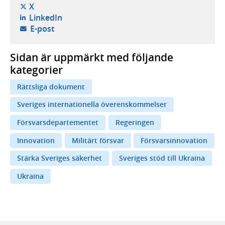
- öppnas i ny flik, extern webbplats,
X
- öppnas i ny flik, extern webbplats,
LinkedIn
- öppnar din e-postklient,
E-post
Sidan är uppmärkt med följande
kategorier
Rättsliga dokument
Sveriges internationella överenskommelser
Försvarsdepartementet
Regeringen
Innovation
Militärt försvar
Försvarsinnovation
Stärka Sveriges säkerhet
Sveriges stöd till Ukraina
Ukraina