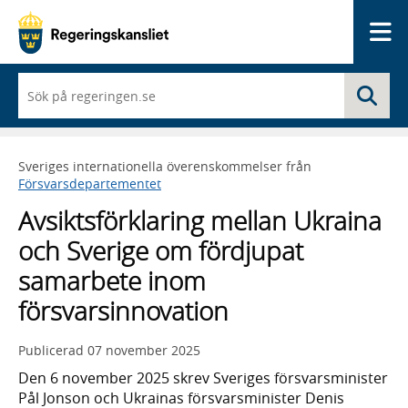
Me
När
Sö
du
börjar
skriva
så
Sveriges internationella överenskommelser från
framträder
Försvarsdepartementet
en
lista
Avsiktsförklaring mellan Ukraina
med
sökförslag
och Sverige om fördjupat
samarbete inom
försvarsinnovation
Publicerad
07 november 2025
Den 6 november 2025 skrev Sveriges försvarsminister
Pål Jonson och Ukrainas försvarsminister Denis