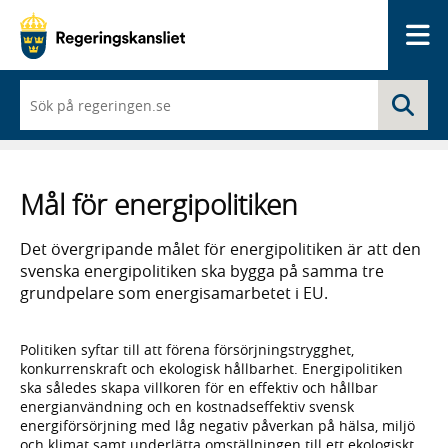
Me
När
Sö
du
börjar
skriva
så
framträder
Mål för energipolitiken
en
lista
med
Det övergripande målet för energipolitiken är att den
sökförslag
svenska energipolitiken ska bygga på samma tre
grundpelare som energisamarbetet i EU.
Politiken syftar till att förena försörjningstrygghet,
konkurrenskraft och ekologisk hållbarhet. Energipolitiken
ska således skapa villkoren för en effektiv och hållbar
energianvändning och en kostnadseffektiv svensk
energiförsörjning med låg negativ påverkan på hälsa, miljö
och klimat samt underlätta omställningen till ett ekologiskt