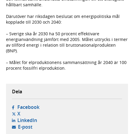
hållbart samhälle.
Därutöver har riksdagen beslutat om energipolitiska mål
kopplade till 2030 och 2040:
– Sverige ska år 2030 ha 50 procent effektivare
energianvändning jämfört med 2005. Målet uttrycks i termer
av tillförd energi i relation till bruttonationalprodukten
(BNP).
– Målet för elproduktionens sammansättning år 2040 är 100
procent fossilfri elproduktion.
Dela
- öppnas i ny flik, extern webbplats,
Facebook
- öppnas i ny flik, extern webbplats,
X
- öppnas i ny flik, extern webbplats,
LinkedIn
- öppnar din e-postklient,
E-post