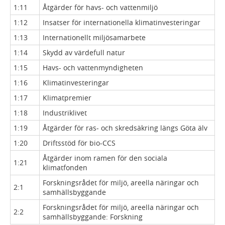
1:11
Åtgärder för havs- och vattenmiljö
1:12
Insatser för internationella klimatinvesteringar
1:13
Internationellt miljösamarbete
1:14
Skydd av värdefull natur
1:15
Havs- och vattenmyndigheten
1:16
Klimatinvesteringar
1:17
Klimatpremier
1:18
Industriklivet
1:19
Åtgärder för ras- och skredsäkring längs Göta älv
1:20
Driftsstöd för bio-CCS
Åtgärder inom ramen för den sociala
1:21
klimatfonden
Forskningsrådet för miljö, areella näringar och
2:1
samhällsbyggande
Forskningsrådet för miljö, areella näringar och
2:2
samhällsbyggande: Forskning