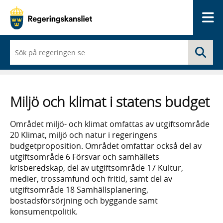
Me
När
Sö
du
börjar
skriva
så
framträder
Miljö och klimat i statens budget
en
lista
med
Området miljö- och klimat omfattas av utgiftsområde
sökförslag
20 Klimat, miljö och natur i regeringens
budgetproposition. Området omfattar också del av
utgiftsområde 6 Försvar och samhällets
krisberedskap, del av utgiftsområde 17 Kultur,
medier, trossamfund och fritid, samt del av
utgiftsområde 18 Samhällsplanering,
bostadsförsörjning och byggande samt
konsumentpolitik.