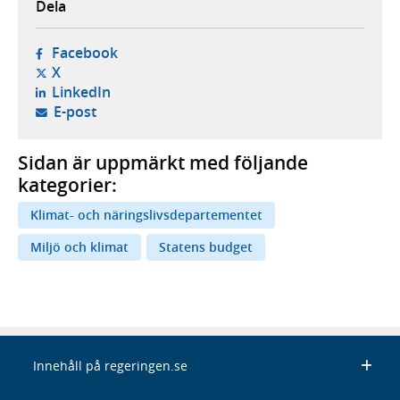
Dela
- öppnas i ny flik, extern webbplats,
Facebook
- öppnas i ny flik, extern webbplats,
X
- öppnas i ny flik, extern webbplats,
LinkedIn
- öppnar din e-postklient,
E-post
Sidan är uppmärkt med följande
kategorier:
Klimat- och näringslivsdepartementet
Miljö och klimat
Statens budget
Innehåll på regeringen.se