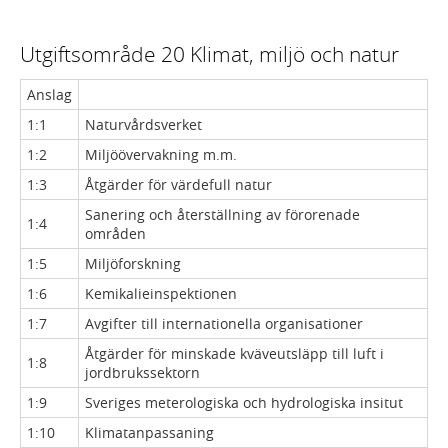
Utgiftsområde 20 Klimat, miljö och natur
Anslag
1:1
Naturvårdsverket
1:2
Miljöövervakning m.m.
1:3
Åtgärder för värdefull natur
Sanering och återställning av förorenade
1:4
områden
1:5
Miljöforskning
1:6
Kemikalieinspektionen
1:7
Avgifter till internationella organisationer
Åtgärder för minskade kväveutsläpp till luft i
1:8
jordbrukssektorn
1:9
Sveriges meterologiska och hydrologiska insitut
1:10
Klimatanpassaning