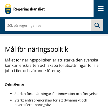
Me
När
Sö
du
börjar
skriva
så
framträder
Mål för näringspolitik
en
lista
med
Målet för näringspolitiken är att stärka den svenska
sökförslag
konkurrenskraften och skapa förutsättningar för fler
jobb i fler och växande företag.
Delmålen är:
Stärkta förutsättningar för innovation och förnyelse.
Stärkt entreprenörskap för ett dynamiskt och
diversifierat näringsliv.