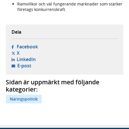
Ramvillkor och väl fungerande marknader som stärker
företags konkurrenskraft.
Dela
- öppnas i ny flik, extern webbplats,
Facebook
- öppnas i ny flik, extern webbplats,
X
- öppnas i ny flik, extern webbplats,
LinkedIn
- öppnar din e-postklient,
E-post
Sidan är uppmärkt med följande
kategorier:
Näringspolitik