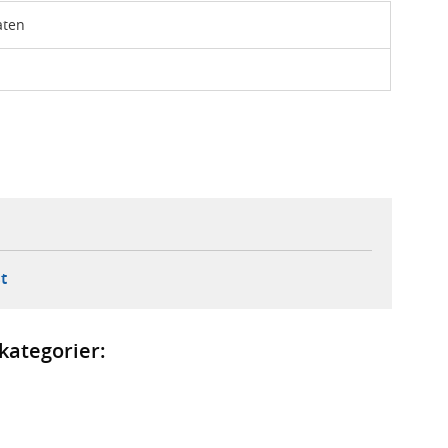
aten
ebbplats,
ern webbplats,
 ny flik, extern webbplats,
- öppnar din e-postklient,
t
kategorier: