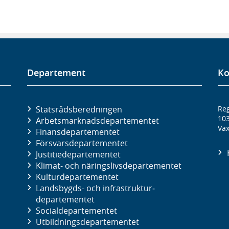
Departement
Ko
Statsrådsberedningen
Reg
10
Arbetsmarknads­departementet
Väx
Finans­departementet
Försvars­departementet
Justitie­departementet
Klimat- och näringslivs­departementet
Kultur­departementet
Landsbygds- och infrastruktur­
departementet
Social­departementet
Utbildnings­departementet