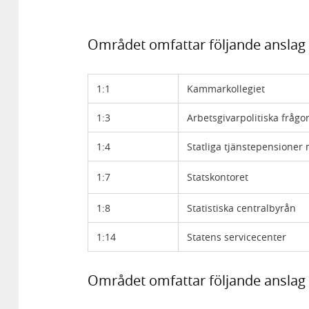
Området omfattar följande anslag 
1:1
Kammarkollegiet
1:3
Arbetsgivarpolitiska frågo
1:4
Statliga tjänstepensioner
1:7
Statskontoret
1:8
Statistiska centralbyrån
1:14
Statens servicecenter
Området omfattar följande anslag 