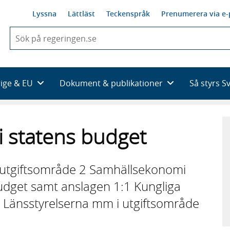
Lyssna
Lättläst
Teckenspråk
Prenumerera via e-
När
du
börjar
skriva
så
rige & EU
Dokument & publikationer
Så styrs S
framträder
en
lista
med
 i statens budget
sökförslag
av utgiftsområde 2 Samhällsekonomi
budget samt anslagen 1:1 Kungliga
1 Länsstyrelserna mm i utgiftsområde