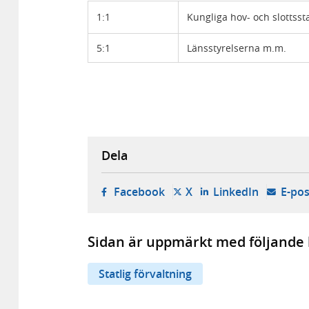
1:1
Kungliga hov- och slottsst
5:1
Länsstyrelserna m.m.
Dela
- öppnas i ny flik, extern w
- öppnas i ny flik, ext
- öppnas i
Facebook
X
LinkedIn
E-pos
Sidan är uppmärkt med följande 
Statlig förvaltning