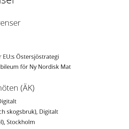
renser
r EU:s Östersjöstrategi
ubileum för Ny Nordisk Mat
ten (ÄK)
igitalt
ch skogsbruk), Digitalt
l), Stockholm