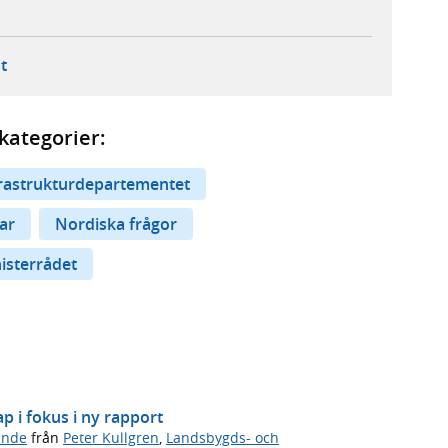
ebbplats,
ern webbplats,
 ny flik, extern webbplats,
- öppnar din e-postklient,
t
kategorier:
rastrukturdepartementet
ar
Nordiska frågor
isterrådet
p i fokus i ny rapport
ande
från
Peter Kullgren
,
Landsbygds- och