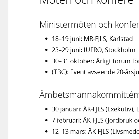
Ministermöten och konfe
18–19 juni: MR-FJLS, Karlstad
23–29 juni: IUFRO, Stockholm
30–31 oktober: Årligt forum fö
(TBC): Event avseende 20-årsj
Ämbetsmannakommittémö
30 januari: ÄK-FJLS (Exekutiv), D
7 februari: ÄK-FJLS (Jordbruk o
12–13 mars: ÄK-FJLS (Livsmede