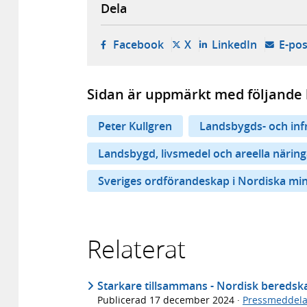
Dela
- öppnas i ny flik, extern w
- öppnas i ny flik, ext
- öppnas i
Facebook
X
LinkedIn
E-pos
Sidan är uppmärkt med följande 
Peter Kullgren
Landsbygds- och inf
Landsbygd, livsmedel och areella näring
Sveriges ordförandeskap i Nordiska min
Relaterat
Starkare tillsammans - Nordisk beredska
Publicerad
17 december 2024
·
Pressmeddel