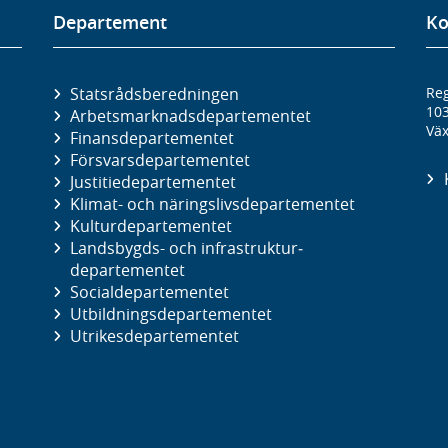
Departement
Ko
Statsrådsberedningen
Reg
10
Arbetsmarknads­departementet
Väx
Finans­departementet
Försvars­departementet
Justitie­departementet
Klimat- och näringslivs­departementet
Kultur­departementet
Landsbygds- och infrastruktur­
departementet
Social­departementet
Utbildnings­departementet
Utrikes­departementet