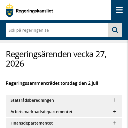
Me
När
Sö
du
börjar
skriva
så
Regeringsärenden vecka 27,
framträder
en
2026
lista
med
sökförslag
Regeringssammanträdet torsdag den 2 juli
Statsrådsberedningen
Arbetsmarknadsdepartementet
Finansdepartementet