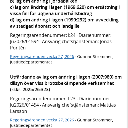
b) lag om ändring i jordabalken
c) lag om ändring i lagen (1969:620) om ersättning i
vissa fall för utgivna underhållsbidrag
d) lag om ändring i lagen (1999:292) om avveckling
av stadgad åborätt och landgille
Regeringsärendenummer: I:24
Diarienummer:
·
Ju2026/01594
Ansvarig chefstjänsteman: Jonas
·
Pontén
Regeringsärenden vecka 27, 2026
Gunnar Strömmer,
·
Justitiedepartementet
Utfärdande av lag om ändring i lagen (2007:980) om
tillsyn över viss brottsbekämpande verksamhet
(rskr. 2025/26:323)
Regeringsärendenummer: I:23
Diarienummer:
·
Ju2026/01454
Ansvarig chefstjänsteman: Mattias
·
Larsson
Regeringsärenden vecka 27, 2026
Gunnar Strömmer,
·
Justitiedepartementet