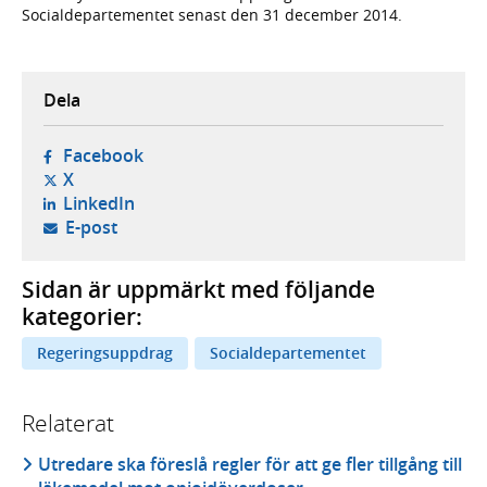
Socialdepartementet senast den 31 december 2014.
Dela
- öppnas i ny flik, extern webbplats,
Facebook
- öppnas i ny flik, extern webbplats,
X
- öppnas i ny flik, extern webbplats,
LinkedIn
- öppnar din e-postklient,
E-post
Sidan är uppmärkt med följande
kategorier:
Regeringsuppdrag
Socialdepartementet
Relaterat
Utredare ska föreslå regler för att ge fler tillgång till