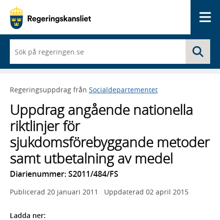
Me
När
Sö
du
börjar
skriva
så
Regeringsuppdrag från
Socialdepartementet
framträder
en
Uppdrag angående nationella
lista
med
riktlinjer för
sökförslag
sjukdomsförebyggande metoder
samt utbetalning av medel
Diarienummer: S2011/484/FS
Publicerad
20 januari 2011
Uppdaterad
02 april 2015
Ladda ner: