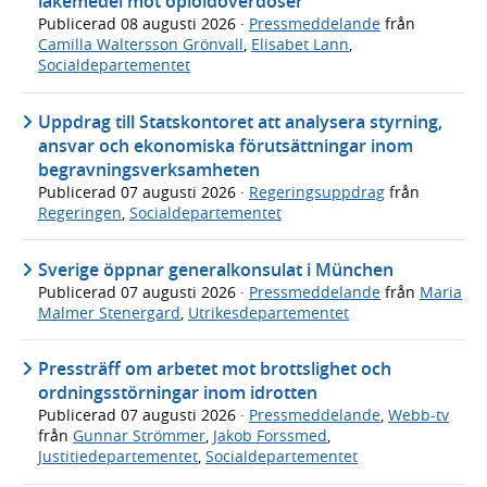
läkemedel mot opioidöverdoser
Publicerad
08 augusti 2026
·
Pressmeddelande
från
Camilla Waltersson Grönvall
,
Elisabet Lann
,
Socialdepartementet
Uppdrag till Statskontoret att analysera styrning,
ansvar och ekonomiska förutsättningar inom
begravningsverksamheten
Publicerad
07 augusti 2026
·
Regeringsuppdrag
från
Regeringen
,
Socialdepartementet
Sverige öppnar generalkonsulat i München
Publicerad
07 augusti 2026
·
Pressmeddelande
från
Maria
Malmer Stenergard
,
Utrikesdepartementet
Pressträff om arbetet mot brottslighet och
ordningsstörningar inom idrotten
Publicerad
07 augusti 2026
·
Pressmeddelande
,
Webb-tv
från
Gunnar Strömmer
,
Jakob Forssmed
,
Justitiedepartementet
,
Socialdepartementet