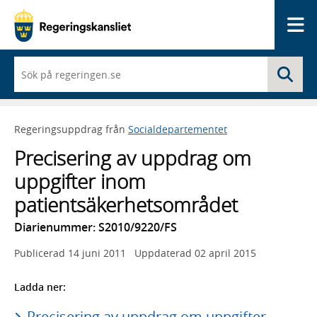
Me
När
Sö
du
börjar
skriva
så
Regeringsuppdrag från
Socialdepartementet
framträder
en
Precisering av uppdrag om
lista
med
uppgifter inom
sökförslag
patientsäkerhetsområdet
Diarienummer: S2010/9220/FS
Publicerad
14 juni 2011
Uppdaterad
02 april 2015
Ladda ner:
Precisering av uppdrag om uppgifter