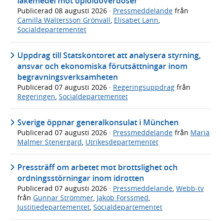
läkemedel mot opioidöverdoser
Publicerad
08 augusti 2026
·
Pressmeddelande
från
Camilla Waltersson Grönvall
,
Elisabet Lann
,
Socialdepartementet
Uppdrag till Statskontoret att analysera styrning,
ansvar och ekonomiska förutsättningar inom
begravningsverksamheten
Publicerad
07 augusti 2026
·
Regeringsuppdrag
från
Regeringen
,
Socialdepartementet
Sverige öppnar generalkonsulat i München
Publicerad
07 augusti 2026
·
Pressmeddelande
från
Maria
Malmer Stenergard
,
Utrikesdepartementet
Pressträff om arbetet mot brottslighet och
ordningsstörningar inom idrotten
Publicerad
07 augusti 2026
·
Pressmeddelande
,
Webb-tv
från
Gunnar Strömmer
,
Jakob Forssmed
,
Justitiedepartementet
,
Socialdepartementet