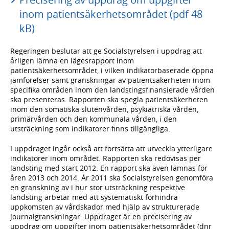
inom patientsäkerhetsområdet (pdf 48
kB)
Regeringen beslutar att ge Socialstyrelsen i uppdrag att
årligen lämna en lägesrapport inom
patientsäkerhetsområdet, i vilken indikatorbaserade öppna
jämförelser samt granskningar av patientsäkerheten inom
specifika områden inom den landstingsfinansierade vården
ska presenteras. Rapporten ska spegla patientsäkerheten
inom den somatiska slutenvården, psykiatriska vården,
primärvården och den kommunala vården, i den
utsträckning som indikatorer finns tillgängliga.
I uppdraget ingår också att fortsätta att utveckla ytterligare
indikatorer inom området. Rapporten ska redovisas per
landsting med start 2012. En rapport ska även lämnas för
åren 2013 och 2014. År 2011 ska Socialstyrelsen genomföra
en granskning av i hur stor utsträckning respektive
landsting arbetar med att systematiskt förhindra
uppkomsten av vårdskador med hjälp av strukturerade
journalgranskningar. Uppdraget är en precisering av
uppdrag om uppgifter inom patientsäkerhetsområdet (dnr