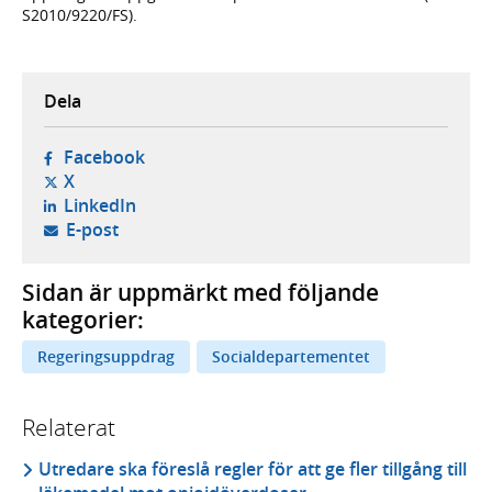
S2010/9220/FS).
Dela
- öppnas i ny flik, extern webbplats,
Facebook
- öppnas i ny flik, extern webbplats,
X
- öppnas i ny flik, extern webbplats,
LinkedIn
- öppnar din e-postklient,
E-post
Sidan är uppmärkt med följande
kategorier:
Regeringsuppdrag
Socialdepartementet
Relaterat
Utredare ska föreslå regler för att ge fler tillgång till